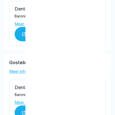
Dental Clinics Hedel
Baronieweg 2b, Hedel 5321 JV
Meer informatie praktijk
Praktijk website
Gostelie-Hoekstra, A.C.
Meer informatie tandarts
Dental Clinics Hedel
Baronieweg 2b, Hedel 5321 JV
Meer informatie praktijk
Praktijk website