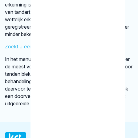
erkenning is afgegeven door een vereniging
van tandartsen. De kaakchirurg en de orthodontist zijn
wettelijk erkende specialisaties. Alle specialisten staan
geregistreerd in het
BIG-register
. Bij disciplines waarover
minder bekend is, verwijst het KRT door.
Zoekt u een specifieke behandeling?
In het menu onder
behandelingen
vindt u informatie over
de meest voorkomende behandelingen, bijvoorbeeld voor
tanden bleken. We vertellen kort en krachtig wat een
behandeling inhoudt en bij welke gebitsspecialist u
daarvoor terecht kunt. Per type behandeling vindt u ook
een doorverwijzing naar een betrouwbare website met
uitgebreide informatie.