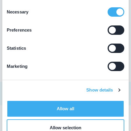
Consent
Necessary
Selection
Dental Clinics Hedel
Baronieweg 2b, Hedel 5321 JV
Preferences
Meer informatie praktijk
Praktijk website
Statistics
Marketing
Show details
Allow all
Tandarts in Hedel
Allow selection