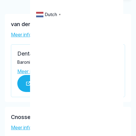
Dutch
▼
van den Broek, J.J.H.
Meer informatie tandarts
Dental Clinics Hedel
Baronieweg 2b, Hedel 5321 JV
Meer informatie praktijk
Praktijk website
Cnossen, T.
Meer informatie tandarts