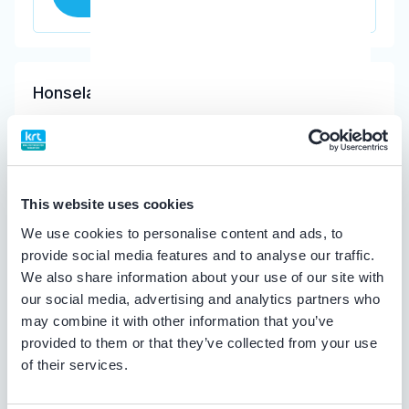
Honselaar, F.A.M.
Meer informatie tandarts
Dental Clinics Hedel
This website uses cookies
Baronieweg 2b, Hedel 5321 JV
We use cookies to personalise content and ads, to
Meer informatie praktijk
provide social media features and to analyse our traffic.
Praktijk website
We also share information about your use of our site with
our social media, advertising and analytics partners who
may combine it with other information that you’ve
provided to them or that they’ve collected from your use
of their services.
van Middelkoop, E.C.
Meer informatie tandarts