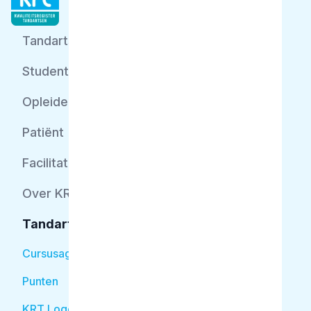
Tandarts
Student
Opleider
Patiënt
Facilitator
Over KRT
Tandarts
Cursusagenda
Punten
KRT Logo