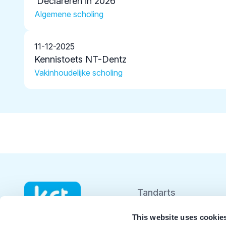
'Declareren in 2026'
Algemene scholing
11-12-2025
Kennistoets NT-Dentz
Vakinhoudelijke scholing
Tandarts
Student
This website uses cookie