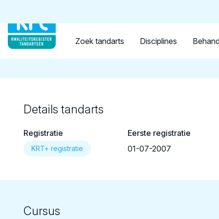
Tandarts
Student
Opleider
Terug naar overzicht
Zoek tandarts
Disciplines
Behand
Details tandarts
Registratie
Eerste registratie
01-07-2007
KRT+ registratie
Cursus