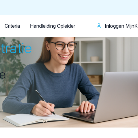
Patiënt
Facilitator
Over KRT
Criteria
Handleiding Opleider
Inloggen Mijn
tratie
e