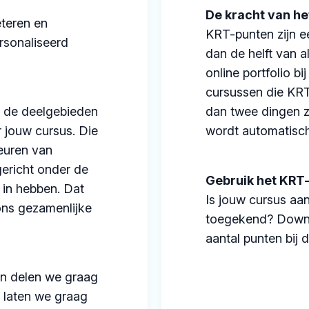
De kracht van h
teren en
KRT-punten zijn e
rsonaliseerd
dan de helft van 
online portfolio b
cursussen die KR
e de deelgebieden
dan twee dingen z
r jouw cursus. Die
wordt automatisch
euren van
ericht onder de
Gebruik het KRT
 in hebben. Dat
Is jouw cursus aa
ons gezamenlijke
toegekend? Downl
aantal punten bij 
en delen we graag
k laten we graag