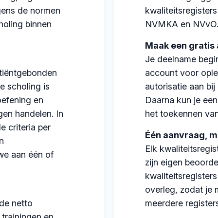
lgens de normen
kwaliteitsregiste
holing binnen
NVMKA en NVvO
Maak een gratis
Je deelname begi
atiëntgebonden
account voor ople
 scholing is
autorisatie aan bij
oefening en
Daarna kun je een
igen handelen. In
het toekennen van
 criteria per
Één aanvraag, m
n
Elk kwaliteitsregis
we aan één of
zijn eigen beoorde
kwaliteitsregiste
overleg, zodat je
de netto
meerdere registers
 trainingen en