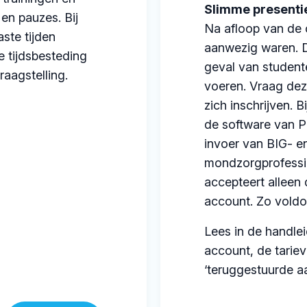
Slimme presenti
 en pauzes. Bij
Na afloop van de 
ste tijden
aanwezig waren. D
e tijdsbesteding
geval van student
aagstelling.
voeren. Vraag dez
zich inschrijven. B
de software van P
invoer van BIG- e
mondzorgprofessi
accepteert alleen
account. Zo vold
Lees in de handle
account, de tarie
‘teruggestuurde a