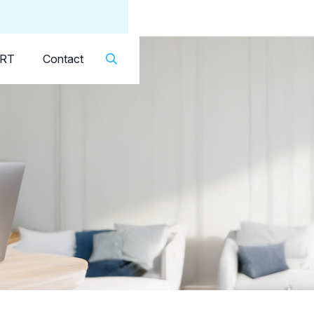
Dutch
▼
KRT
Contact