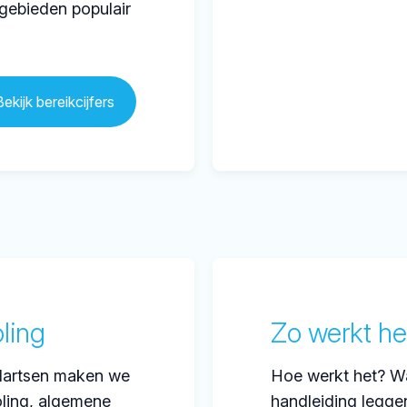
gebieden populair
Bekijk bereikcijfers
oling
Zo werkt he
ndartsen maken we
Hoe werkt het? Wa
oling, algemene
handleiding legge