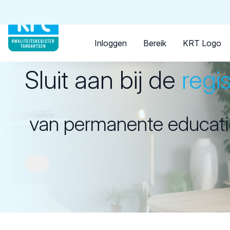
Tandarts
Student
Opleider
Opleider
Inloggen
Bereik
KRT Logo
Sluit aan bij de
regis
van permanente educati