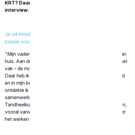
KRT? Daarover vertelt ze graag meer in dit
interview.
Je zit inmiddels ruim 35 jaar in het vak. Hoe is die
passie voor tandheelkunde ooit ontstaan?
"Mijn vader begon in 1957 zijn eigen tandartspraktijk aan
huis. Aan de keukentafel hoorde ik alle verhalen over het
vak – de mooie momenten, maar ook de uitdagingen.
Daar heb ik veel van geleerd. Toen ik zelf tandarts werd
en in mijn beginjaren met mijn vader samenwerkte,
ontdekte ik pas echt hoe vakkundig hij was. Die
samenwerking heeft mij gevormd en geïnspireerd.
Tandheelkunde zelf heb ik altijd al interessant gevonden,
vooral vanwege het medische aspect in combinatie met
het werken met mensen."