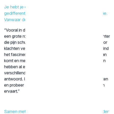
Je hebt je gespecialiseerd, of beter gezegd,
gedifferentieerd in slaapgeneeskunde en gnathologie.
Vanwaar deze differentiatie?
“Vooral in de gnathologie speelt het menselijke aspect
een grote rol, omdat het om (chronische) pijn gaat. Achter
die pijn schuilt vaak een verhaal - zoals stress, waardoor
klachten verergeren en iemands gedrag verandert. Ik vind
het fascinerend om te achterhalen waar de pijn vandaan
komt en mensen daar inzicht in te geven. Veel patiënten
hebben al een lange zoektocht achter de rug en
verschillende specialisten, bezocht zonder duidelijk
antwoord. Ik kijk op een andere manier naar hun klachten
en probeer aandacht te geven aan waarom iemand pijn
ervaart.”
Samen met je man Peter zet je de praktijk van je vader