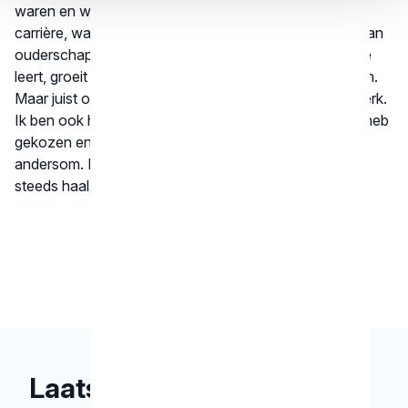
waren en we tegelijkertijd volop bezig waren met onze
carrière, was het een intensieve tijd. Het combineren van
ouderschap en een eigen praktijk vraagt veel van je. Je
leert, groeit en probeert alle ballen in de lucht te houden.
Maar juist omdat we het samen deden, stonden we sterk.
Ik ben ook heel blij dat ik destijds voor tandheelkunde heb
gekozen en muziek als hobby heb gehouden, en niet
andersom. Die keuze heeft goed uitgepakt, want nog
steeds haal ik elke dag veel plezier uit mijn werk."
Laatste nieuws