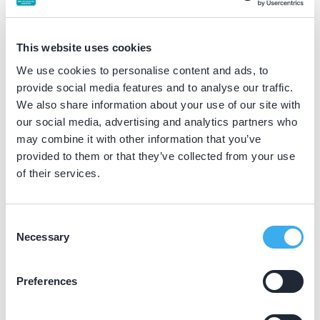
was. Deze Duitse tandartsen waren heel open over hun
werkwijze - ook over wat minder goed ging- en dat gaf
ons als beginnende tandartsen waardevolle inzichten. De
This website uses cookies
praktijk was aangesloten bij de
Neue Gruppe
, een Duitse
We use cookies to personalise content and ads, to
wetenschappelijke vereniging voor tandartsen. Mijn vader
provide social media features and to analyse our traffic.
was destijds de enige Nederlandse tandarts binnen deze
We also share information about your use of our site with
club, en via hem kwamen we daar terecht. Lid worden kan
our social media, advertising and analytics partners who
alleen op voordracht, en in 1995 zijn Peter en ik ook
may combine it with other information that you’ve
voorgedragen. Sindsdien zijn we met veel plezier lid."
provided to them or that they’ve collected from your use
of their services.
Naast je werk heb je nog een passie; muziek. Je
Consent
speelt viool in het Heemsteeds Philharmonisch Orkest.
Necessary
Selection
Wat doet muziek met je?
“Ik ben een fanatieke violist en speel sinds mijn 13e in een
Preferences
orkest van zo’n 55 musici. Elke zaterdag repeteren we,
voor mij echt een vast moment in de week. Naast het