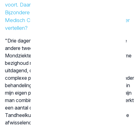
voort. Daarnaast werk je in het Centrum voor
Bijzondere Tandheelkunde in het Leids Universitair
Medisch Centrum (LUMC). Kun je hier kort meer over
vertellen?
"Drie dagen per week werk ik in onze eigen praktijk. De
andere twee dagen ben ik in het LUMC op de afdeling
Mondziekten, Kaak- en Aangezichtschirurgie, waar ik me
bezighoud met gnathologie. Dit werk is bijzonder en
uitdagend, omdat ik daar patiënten behandel met
complexe problemen waarvoor ze in het ziekenhuis onder
behandeling zijn. Het is een heel andere dynamiek dan in
mijn eigen praktijk, wat het extra boeiend maakt. Ook mijn
man combineert twee verschillende werkplekken; hij werkt
een aantal dagen voor het Academisch Centrum
Tandheelkunde Amsterdam (ACTA). Voor ons zijn deze
afwisselende werkomgevingen heel inspirerend."