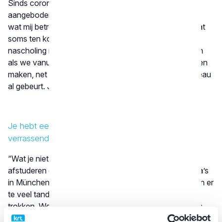
Sinds corona wordt nascholing steeds vaker online
aangeboden. Dat verlaagt de drempel, maar maakt het
wat mij betreft ook minder persoonlijk en interactief, wat
soms ten koste gaat van de motivatie. We kunnen
nascholing niet verplicht stellen, maar het zou mooi zijn
als we vanuit het KRT nascholing aantrekkelijker kunnen
maken, net zoals dat bij studenten op academisch niveau
al gebeurt. Jong geleerd is tenslotte oud gedaan."
Je hebt een uitgebreid en divers cv. Kun je ook iets
verrassends delen wat niét op je cv staat?
“Wat je niet in mijn cv terugvindt, is dat ik net na mijn
afstuderen een tijd heb meegelopen met Duitse collega’s
in München. Dat was eind jaren ’80, een periode waarin er
te veel tandartsen waren en velen naar het buitenland
trokken. Wekenlang kregen we, mijn man en ik, de kans
om in hun praktijk mee te kijken, wat ontzettend leerzaam