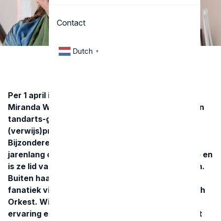
Contact
Dutch
▼
Per 1 april is het KRT-bestuur versterkt met
Miranda Wetselaar-Glas. Miranda is een bevlogen
tandarts-gnatholoog. Naast een eigen
(verwijs)praktijk, werkt ze in het Centrum voor
Bijzondere Tandheelkunde in het LUMC, gaf ze
jarenlang colleges aan studenten tandheelkunde en
is ze lid van diverse (inter)nationale verenigingen.
Buiten haar werk om daagt ze zichzelf uit als
fanatiek violist in het Heemsteeds Philharmonisch
Orkest. Wie is Miranda en wat hoopt ze met haar
ervaring en kennis te kunnen betekenen voor het