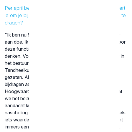
Per april ben je bestuurslid van het KRT. Wat motiveert
je om je bij het KRT aan te sluiten en wat hoop je bij te
dragen?
"Ik ben nu 60, maar dat betekent niet dat ik het rustiger
aan doe. Ik hou van nieuwe uitdagingen, dus toen ik voor
deze functie werd gevraagd, hoefde ik niet lang na te
denken. Vooral ook omdat ik jarenlang met veel plezier in
het bestuur van de Nederlandse Vereniging voor
Tandheelkundige Slaapgeneeskunde (NVTS) heb
gezeten. Als bestuurslid van het KRT wil ik graag
bijdragen aan het realiseren van het beleidsplan.
Hoogwaardige nascholing is heel belangrijk. Ik hoop dat
we het belang en nut hiervan nog meer onder de
aandacht kunnen brengen. Tandartsen zouden
nascholing niet als een verplichting moeten zien, maar als
iets waardevols en inspirerends. Meer scholing betekent
immers een hogere kwaliteit van tandheelkundige zorg.