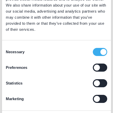
ACTA
We also share information about your use of our site with
Radboud UMC
our social media, advertising and analytics partners who
may combine it with other information that you’ve
Rijksuniversiteit Groningen
provided to them or that they’ve collected from your use
of their services.
KRT-punten
Consent
Necessary
Selection
Met erkende stagebegeleiding ontvang je 1 KRT-punt per
8 uur stagebegeleiding. De universiteit verzorgt de
Preferences
opgave hiervan aan het KRT. Het is niet mogelijk om
erkende stagebegeleiding zelf in te voeren als activiteit.
Statistics
Marketing
Andere stagebegeleiding in