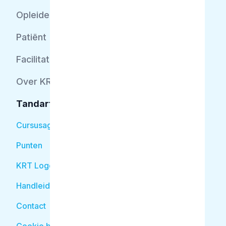
Opleider
Patiënt
Facilitator
Over KRT
Tandarts
Cursusagenda
Punten
KRT Logo
Handleiding Tandarts
Contact