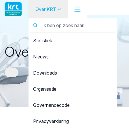
Over KRT
Over KRT
Tandarts
Statistiek
Student
Over KRT
Opleider
Nieuws
Patiënt
Downloads
Facilitator
Organisatie
Over KRT
Governancecode
Privacyverklaring