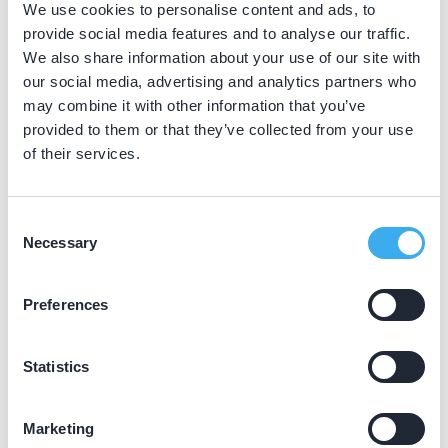
We use cookies to personalise content and ads, to
Registratie heeft als doel:
provide social media features and to analyse our traffic.
We also share information about your use of our site with
te borgen dat tandartsen gedurende hun loopbaan
our social media, advertising and analytics partners who
over voldoende actuele deskundigheid beschikken om
may combine it with other information that you’ve
hun beroep uit te oefenen
provided to them or that they’ve collected from your use
de kwaliteit van zorg te bevorderen door de
of their services.
deskundigheid tandartsen te vergroten en hun
functioneren te verbeteren
Consent
Necessary
Selection
Inspraak
Preferences
Het KRT speelt in de tandheelkundige zorg een
belangrijke rol en heeft daarmee een grote
Statistics
verantwoordelijkheid. Via verschillende commissies heeft
het KRT de inspraak zo goed mogelijk geregeld. Soms
Marketing
vraagt het KRT ook tandartsen buiten die commissies om