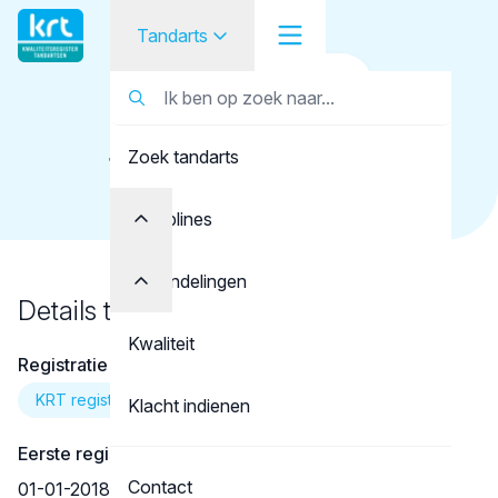
Tandarts
Terug naar overzicht
Tandarts
Tandarts
ten Bohmer, K.L.
Zoek tandarts
Student
Opleider
Disciplines
Patiënt
Behandelingen
Details tandarts
Facilitator
Kwaliteit
Registratie
Over KRT
KRT registratie
Klacht indienen
Eerste registratie
Contact
01-01-2018