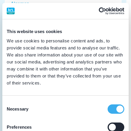
Algemene scholing
19-01-2022
Nascholing TMS Tandheelkunde Basis
This website uses cookies
(voorheen 5A/M)
We use cookies to personalise content and ads, to
Algemene scholing
provide social media features and to analyse our traffic.
We also share information about your use of our site with
our social media, advertising and analytics partners who
04-12-2021
may combine it with other information that you’ve
Kleine Orale Chirurgie
provided to them or that they’ve collected from your use
Vakinhoudelijke scholing
of their services.
10-05-2021
Consent
NTVT Kennistoetsen - jaargang 2021 -
Necessary
Selection
hoofdnascholing
Vakinhoudelijke scholing
Preferences