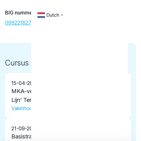
BIG nummer
Dutch
▼
09922182702
Cursus
15-04-2025
MKA-verwijzersavond 'Samenwerking 3e
Lijn' Tergooi MC
Vakinhoudelijke scholing
21-09-2022
Basistraining Bedrijfshulpverlening (BHV)