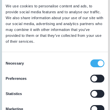
Vakinhoudelijke scholing
We use cookies to personalise content and ads, to
provide social media features and to analyse our traffic.
We also share information about your use of our site with
30-11-2024
our social media, advertising and analytics partners who
Bruxisme en pijnklachten: wat kun je
may combine it with other information that you’ve
ermee?
provided to them or that they’ve collected from your use
Vakinhoudelijke scholing
of their services.
22-03-2024
Consent
PAOT Innovatie zonder complicatie?
Necessary
Selection
Afscheidssymposium Niek Opdam
Vakinhoudelijke scholing
Preferences
20-02-2024
Statistics
IQual groep 144
Intercollegiaal overleg
Marketing