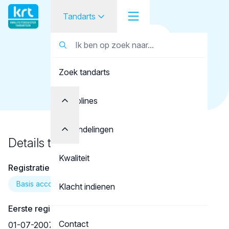
Tandarts
Terug naar overzicht
Tandarts
Tandarts
Franken, K.M.
Zoek tandarts
Student
Opleider
Disciplines
Patiënt
Behandelingen
Details tandarts
Facilitator
Kwaliteit
Registratie
Over KRT
Basis account
Klacht indienen
Eerste registratie
Contact
01-07-2007