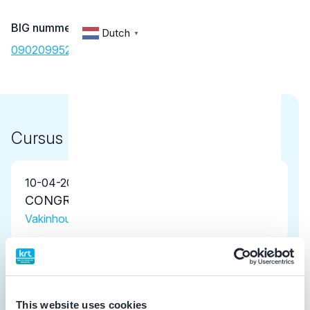
BIG nummer
Dutch
▼
09020995202
Cursus
10-04-2026
CONGRES GEBITSSLIJTAGE2026
Vakinhoudelijke scholing
14-11-2025
Gnathologie is meer dan een pijntje in de
kaak. Een update!
This website uses cookies