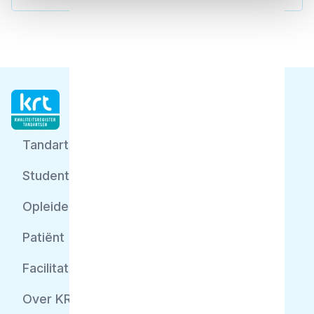
Tandarts
Student
Opleider
Patiënt
Facilitator
Over KRT