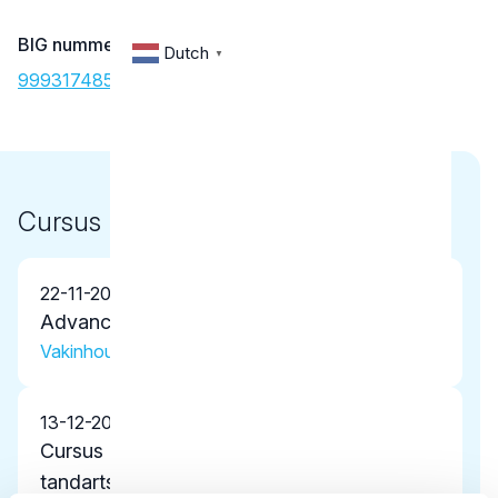
BIG nummer
Dutch
▼
99931748502
Cursus
22-11-2025
Advanced Functional Occlusion
Vakinhoudelijke scholing
13-12-2024
Cursus Orale chirurgie in de algemene
tandartspraktijk