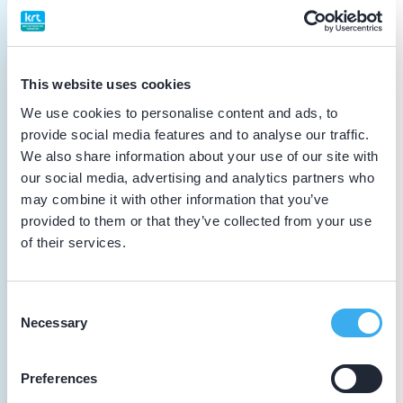
Vakinhoudelijke scholing
16-11-2024
This website uses cookies
Functional Occlusion - Module I
We use cookies to personalise content and ads, to
Vakinhoudelijke scholing
provide social media features and to analyse our traffic.
We also share information about your use of our site with
29-10-2024
our social media, advertising and analytics partners who
KNMT Webinar
may combine it with other information that you’ve
Algemene scholing
provided to them or that they’ve collected from your use
of their services.
20-04-2024
Jaarcongres Ivoren Kruis ‘10 jaar Gewoon
Consent
Necessary
Gaaf'
Selection
Vakinhoudelijke scholing
Preferences