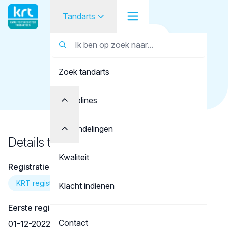
Tandarts
Terug naar overzicht
Tandarts
Tandarts
Gitz, S.J.
Zoek tandarts
Student
Opleider
Disciplines
Patiënt
Behandelingen
Details tandarts
Facilitator
Kwaliteit
Registratie
Over KRT
KRT registratie
Klacht indienen
Eerste registratie
Contact
01-12-2022