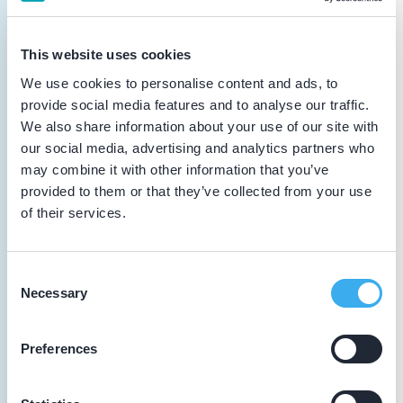
(NVTS)
Vakinhoudelijke scholing
This website uses cookies
We use cookies to personalise content and ads, to
20-11-2025
provide social media features and to analyse our traffic.
IQual groep 221
We also share information about your use of our site with
Intercollegiaal overleg
our social media, advertising and analytics partners who
may combine it with other information that you’ve
09-10-2025
provided to them or that they’ve collected from your use
IQual groep 221
of their services.
Intercollegiaal overleg
Consent
Necessary
18-09-2025
Selection
IQual groep 221
Intercollegiaal overleg
Preferences
04-04-2025