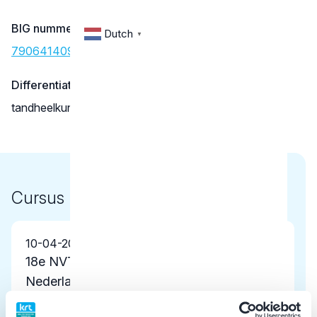
BIG nummer
Dutch
▼
79064140902
Differentiatie erkend
tandheelkundige slaapgeneeskunde (NVTS erkend)
Cursus
10-04-2026
18e NVTS congres georaniseerd door de
Nederlandse Vereniging voor
Tandheelkundige Slaapgeneeskunde