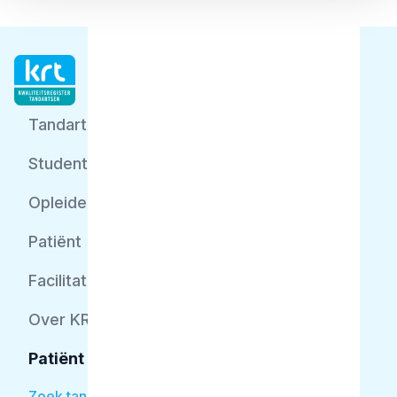
Tandarts
Student
Opleider
Patiënt
Facilitator
Over KRT
Patiënt
Zoek tandarts