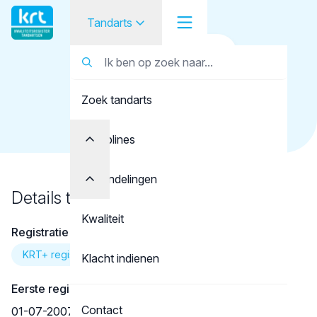
Tandarts
Terug naar overzicht
Tandarts
Tandarts
Hazemeijer, H.
Zoek tandarts
Student
Opleider
Disciplines
Patiënt
Behandelingen
Details tandarts
Facilitator
Kwaliteit
Registratie
Over KRT
KRT+ registratie
Klacht indienen
Eerste registratie
Contact
01-07-2007