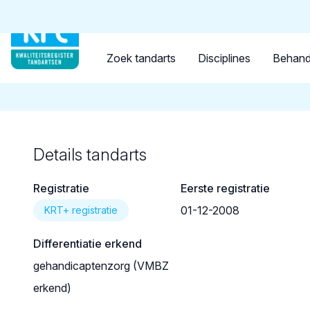
Tandarts
Student
Opleider
Terug naar overzicht
Zoek tandarts
Disciplines
Behand
Details tandarts
Registratie
Eerste registratie
01-12-2008
KRT+ registratie
Differentiatie erkend
gehandicaptenzorg (VMBZ
erkend)