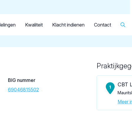
Dutch
Patiënt
Facilitator
Over KRT
▼
Tandarts
van der Heijden, G.
elingen
Kwaliteit
Klacht indienen
Contact
Praktijkge
Loading map...
BIG nummer
CBT L
69046815502
Maurits
Meer in