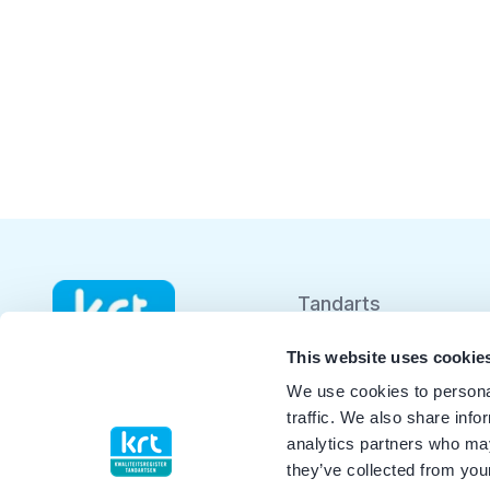
Tandarts
Student
This website uses cookie
We use cookies to personal
Opleider
traffic. We also share info
analytics partners who may
Patiënt
they’ve collected from your