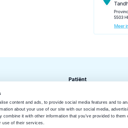
Tandh
Provin
5503 H
Meer in
Patiënt
Zoek tandarts
s
ise content and ads, to provide social media features and to an
Disciplines
rmation about your use of our site with our social media, advertis
Behandelingen
 combine it with other information that you’ve provided to them o
 use of their services.
Kwaliteit