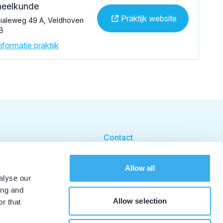
eelkunde
Praktijk website
cialeweg 49 A, Veldhoven
B
formatie praktijk
Contact
Cookie beleid
Allow all
Cookie instellingen
alyse our
ing and
Allow selection
r that