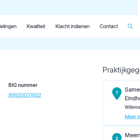
Dutch
Patiënt
Facilitator
Over KRT
▼
Tandarts
van 't Hof, J.E.
elingen
Kwaliteit
Klacht indienen
Contact
Praktijkge
Loading map...
BIG nummer
Same
99920031602
Eindh
Willems
Meer in
Meer