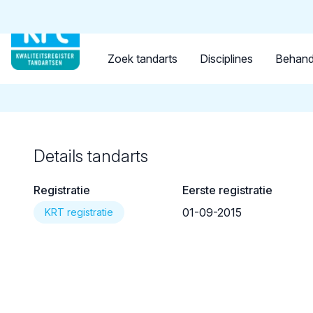
Tandarts
Student
Opleider
Terug naar overzicht
Zoek tandarts
Disciplines
Behand
Details tandarts
Registratie
Eerste registratie
01-09-2015
KRT registratie