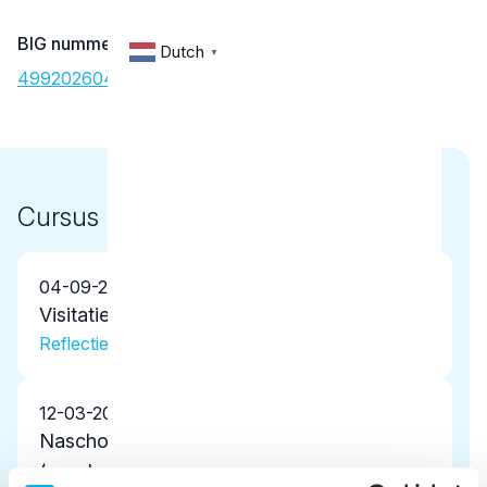
BIG nummer
Dutch
▼
49920260402
Cursus
04-09-2025
Visitatie NVOI
Reflectie
12-03-2025
Nascholing TMS Tandheelkunde Basis
(voorheen 5A/M)