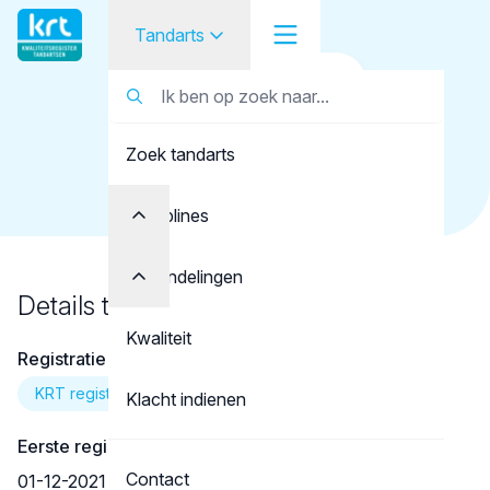
Tandarts
Terug naar overzicht
Tandarts
Tandarts
Kaczor, P.T.
Zoek tandarts
Student
Opleider
Disciplines
Patiënt
Behandelingen
Details tandarts
Facilitator
Kwaliteit
Registratie
Over KRT
KRT registratie
Klacht indienen
Eerste registratie
Contact
01-12-2021