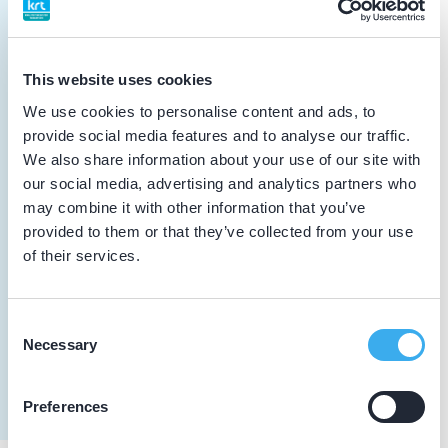
Algemene scholing
08-03-2025
This website uses cookies
De complexe patiënt
We use cookies to personalise content and ads, to
Vakinhoudelijke scholing
provide social media features and to analyse our traffic.
We also share information about your use of our site with
our social media, advertising and analytics partners who
04-10-2024
may combine it with other information that you’ve
Congress
provided to them or that they’ve collected from your use
Tandheelkundig scholing
of their services.
04-10-2024
Consent
Congress
Necessary
Selection
Tandheelkundig scholing Vakinhoudelijk
Preferences