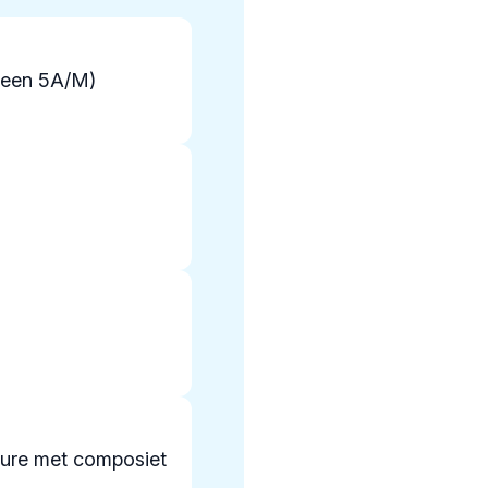
heen 5A/M)
edure met composiet