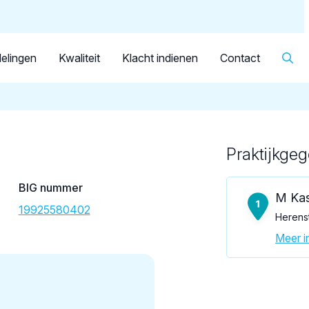
Dutch
Patiënt
Facilitator
Over KRT
▼
Tandarts
Kassem, M.
elingen
Kwaliteit
Klacht indienen
Contact
Praktijkge
Loading map...
BIG nummer
M Ka
19925580402
Herens
Meer in