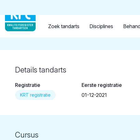
Tandarts
Student
Opleider
Terug naar overzicht
Zoek tandarts
Disciplines
Behand
Details tandarts
Registratie
Eerste registratie
01-12-2021
KRT registratie
Cursus