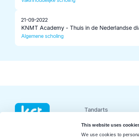
Vakinhoudelijke scholing
21-09-2022
KNMT Academy - Thuis in de Nederlandse di
Algemene scholing
Tandarts
Student
This website uses cookie
We use cookies to personal
Opleider