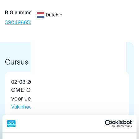
BIG nummer
Dutch
▼
39049865202
Cursus
02-08-2026
CME-Online - KIMO Richtlijnen: Mondzorg
voor Jeugdigen
Vakinhoudelijke scholing
16-12-2025
'Declareren in 2026'