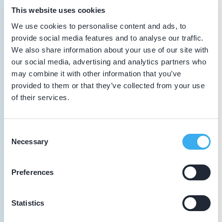
Algemene scholing
This website uses cookies
We use cookies to personalise content and ads, to
21-11-2025
provide social media features and to analyse our traffic.
Masters of Masters in Esthetic Dentistry
We also share information about your use of our site with
our social media, advertising and analytics partners who
2025
may combine it with other information that you’ve
Vakinhoudelijke scholing
provided to them or that they’ve collected from your use
of their services.
20-12-2024
CME-Online Richtlijn Mondzorg voor
Consent
jeugdigen
Necessary
Selection
Vakinhoudelijke scholing
Preferences
28-11-2024
'Arbeidsrecht - update 2025'
Statistics
Algemene scholing