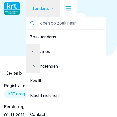
Tandarts
Terug naar overzicht
Tandarts
Tandarts
Lippens, B.B.S.
Zoek tandarts
Student
Opleider
Disciplines
Patiënt
Behandelingen
Details tandarts
Facilitator
Kwaliteit
Registratie
Over KRT
KRT+ registratie
Klacht indienen
Eerste registratie
Contact
01-11-2011