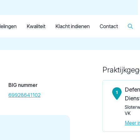
Dutch
Patiënt
Facilitator
Over KRT
▼
Tandarts
Meijer, F.J.
elingen
Kwaliteit
Klacht indienen
Contact
Praktijkge
Loading map...
BIG nummer
Defen
69928641102
Diens
Sloter
VK
Meer in