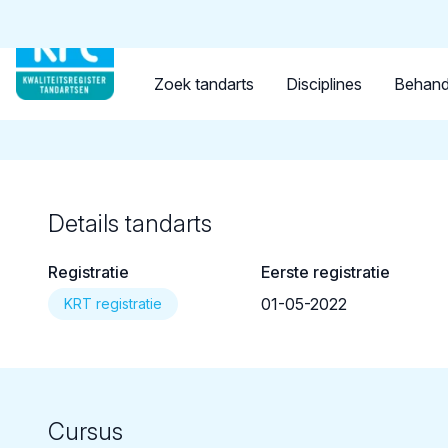
Tandarts
Student
Opleider
Terug naar overzicht
Zoek tandarts
Disciplines
Behand
Details tandarts
Registratie
Eerste registratie
01-05-2022
KRT registratie
Cursus