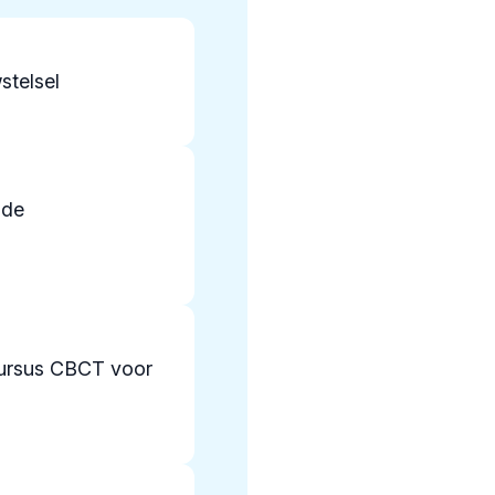
stelsel
nde
ursus CBCT voor