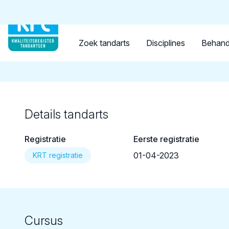
Tandarts
Student
Opleider
Terug naar overzicht
Zoek tandarts
Disciplines
Behand
Details tandarts
Registratie
Eerste registratie
01-04-2023
KRT registratie
Cursus