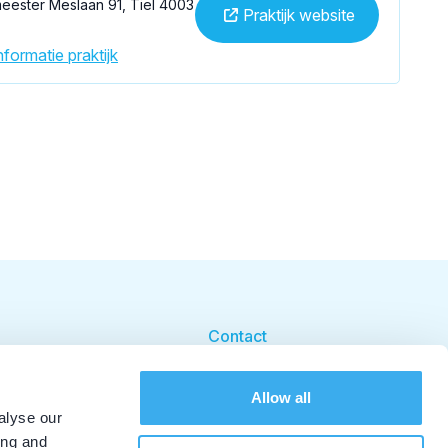
eester Meslaan 91, Tiel 4003
Praktijk website
formatie praktijk
Contact
Cookie beleid
Allow all
Cookie instellingen
alyse our
ing and