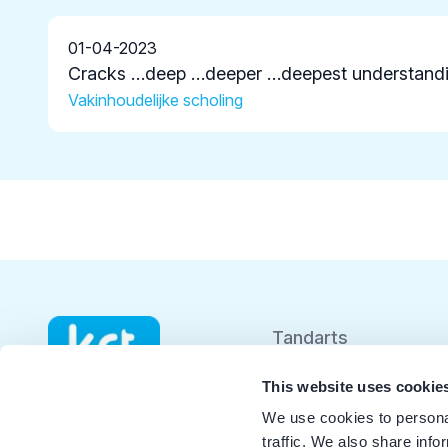
01-04-2023
Cracks …deep …deeper …deepest understand
Vakinhoudelijke scholing
Tandarts
Student
This website uses cookie
We use cookies to personal
Opleider
traffic. We also share info