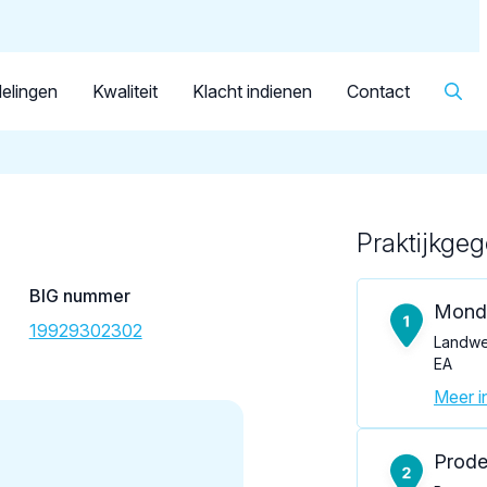
Dutch
Patiënt
Facilitator
Over KRT
▼
Tandarts
Pereyra Arrue, O.J.
elingen
Kwaliteit
Klacht indienen
Contact
Praktijkge
Loading map...
BIG nummer
Mond
19929302302
Landwe
EA
Meer in
Prode