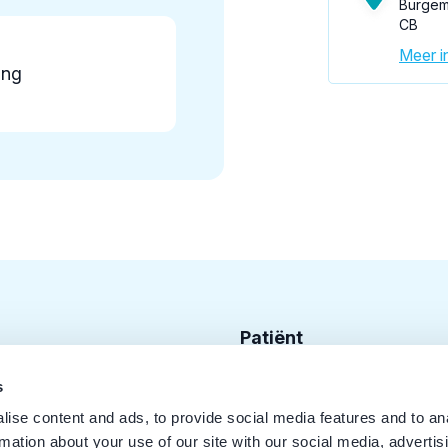
Burgem
CB
Meer in
ing
Patiënt
Zoek tandarts
s
ise content and ads, to provide social media features and to an
Disciplines
rmation about your use of our site with our social media, advertis