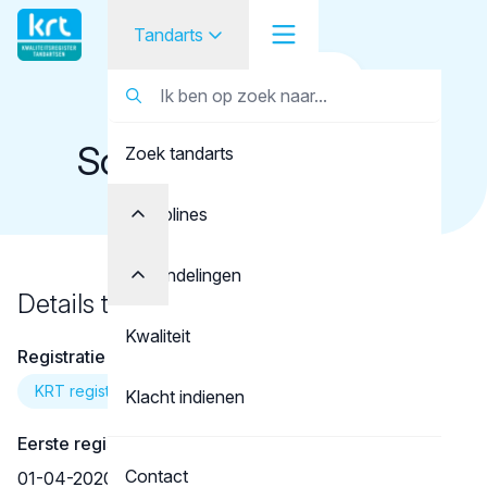
Tandarts
Terug naar overzicht
Tandarts
Tandarts
Scheurwater, A.G.R.
Zoek tandarts
Student
Opleider
Disciplines
Patiënt
Behandelingen
Details tandarts
Facilitator
Kwaliteit
Registratie
Over KRT
KRT registratie
Klacht indienen
Eerste registratie
Contact
01-04-2020