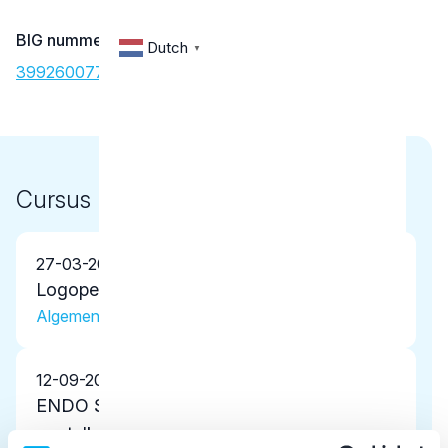
BIG nummer
Dutch
▼
39926007702
Cursus
27-03-2026
Logopedie en Tandheelkunde OMFT
Algemene scholing
12-09-2025
ENDO SEMINAR-II de
wortelkanaalbehandeling