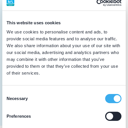
Vakinhoudelijke scholing
16-04-2025
This website uses cookies
Restauratiefje 2025
We use cookies to personalise content and ads, to
Vakinhoudelijke scholing
provide social media features and to analyse our traffic.
We also share information about your use of our site with
our social media, advertising and analytics partners who
11-04-2025
may combine it with other information that you’ve
CONGRES MINIMAAL INVASIEF2025
provided to them or that they’ve collected from your use
Vakinhoudelijke scholing
of their services.
09-04-2025
Consent
Starten met Implanteren
Necessary
Selection
Vakinhoudelijke scholing
Preferences