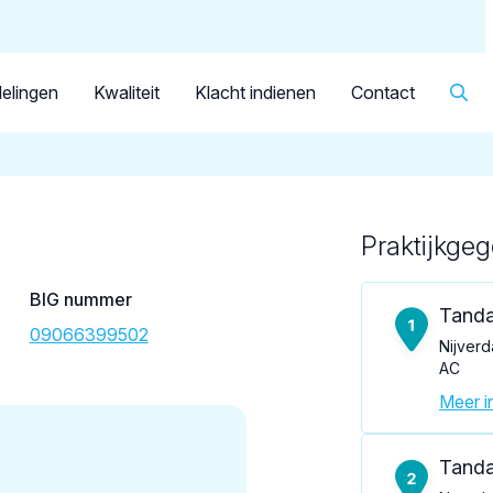
Dutch
Patiënt
Facilitator
Over KRT
▼
Tandarts
Seleman, R.
elingen
Kwaliteit
Klacht indienen
Contact
Praktijkge
Loading map...
BIG nummer
Tanda
09066399502
Nijverd
AC
Meer in
Tanda