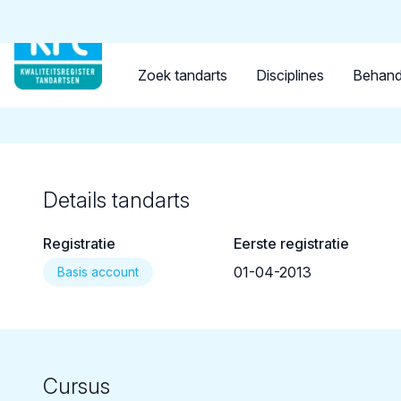
Tandarts
Student
Opleider
Terug naar overzicht
Zoek tandarts
Disciplines
Behand
Details tandarts
Registratie
Eerste registratie
01-04-2013
Basis account
Cursus