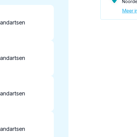
Noorde
Meer in
tandartsen
tandartsen
tandartsen
tandartsen