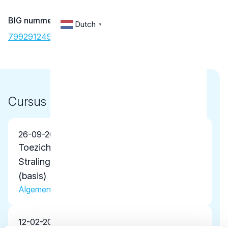
BIG nummer
Dutch
▼
79929124902
Cursus
26-09-2025
Toezichthoudend Medewerker
Stralingsbescherming Tandheelkunde
(basis)
Algemene scholing
12-02-2025