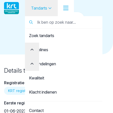
Tandarts
Terug naar overzicht
Tandarts
Tandarts
Zhou Hu, P.
Zoek tandarts
Student
Opleider
Disciplines
Patiënt
Behandelingen
Details tandarts
Facilitator
Kwaliteit
Registratie
Over KRT
KRT registratie
Klacht indienen
Eerste registratie
Contact
01-06-2023