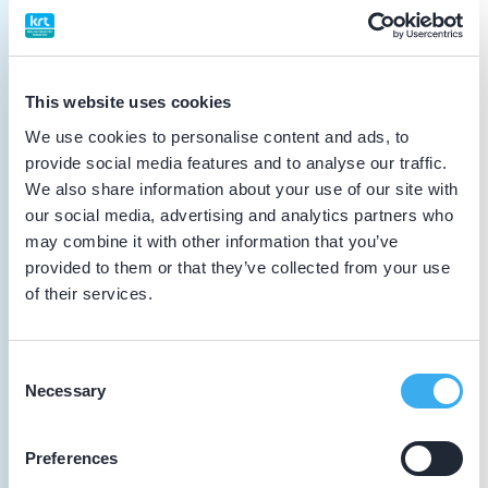
KNMT Academy - Radiologie in de praktijk
Algemene scholing
This website uses cookies
24-01-2025
We use cookies to personalise content and ads, to
Symposium Gebitsslijtage
provide social media features and to analyse our traffic.
Vakinhoudelijke scholing
We also share information about your use of our site with
our social media, advertising and analytics partners who
24-01-2025
may combine it with other information that you’ve
Symposium Gebitsslijtage
provided to them or that they’ve collected from your use
of their services.
Algemene scholing
18-04-2024
Consent
Necessary
De gereedschapskist van het CBT
Selection
Vakinhoudelijke scholing
Preferences