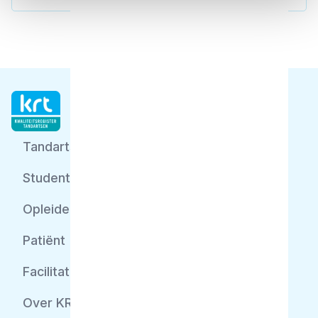
Tandarts
Student
Opleider
Patiënt
Facilitator
Over KRT