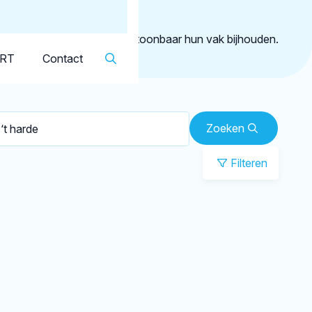
Dutch
▼
 harde
geregistreerd die aantoonbaar hun vak bijhouden.
KRT
Contact
Zoeken
Filteren