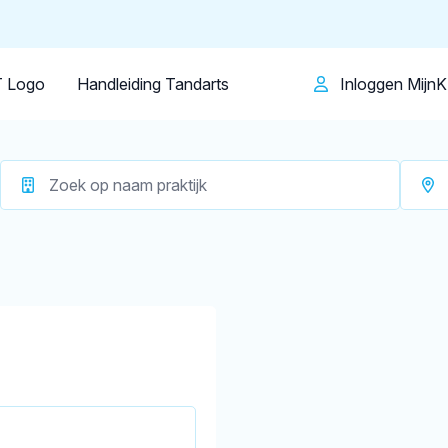
Patiënt
Facilitator
Over KRT
 harde
Op dit moment zijn er
1 tandartsen in ‘t
 Logo
Handleiding Tandarts
Inloggen Mijn