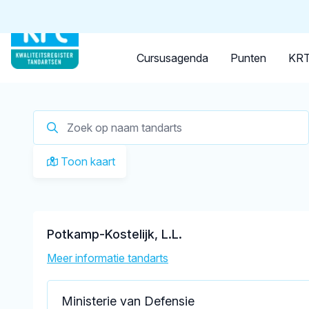
Tandarts
Student
Opleider
Je zoekt een
tandarts in ‘t
Cursusagenda
Punten
KRT
Toon kaart
Potkamp-Kostelijk, L.L.
Meer informatie tandarts
Ministerie van Defensie