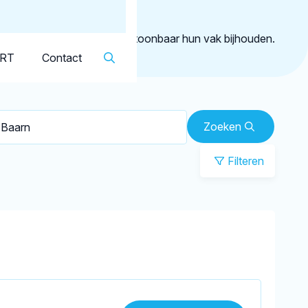
Dutch
▼
Baarn
geregistreerd die aantoonbaar hun vak bijhouden.
KRT
Contact
Zoeken
Filteren