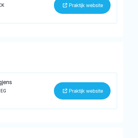
Praktijk website
CK
gjens
Praktijk website
 EG