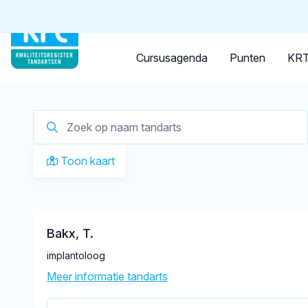
Tandarts
Student
Opleider
Je zoekt een
tandarts in B
Cursusagenda
Punten
KRT
Toon kaart
Bakx, T.
implantoloog
Meer informatie tandarts