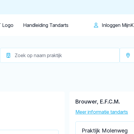
Patiënt
Facilitator
Over KRT
aarn
Op dit moment zijn er
8 tandartsen in 
 Logo
Handleiding Tandarts
Inloggen Mijn
Brouwer, E.F.C.M.
Meer informatie tandarts
Praktijk Molenweg