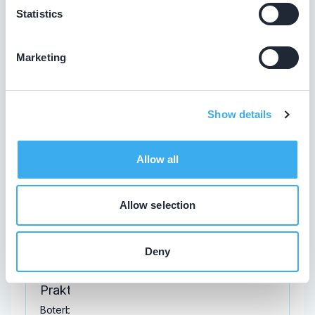
Ocak, F.
Statistics
Meer informatie tandarts
Marketing
Tandheelkundige Kliniek Barendrecht
Dorpsstraat 130 C, Barendrecht 2992 BE
Show details
Meer informatie praktijk
Praktijk website
Allow all
Allow selection
Ozturk-Eroglu, Z.
Meer informatie tandarts
Deny
Praktijk Sparreboom
Boterbloem 18, Barendrecht 2992 CB