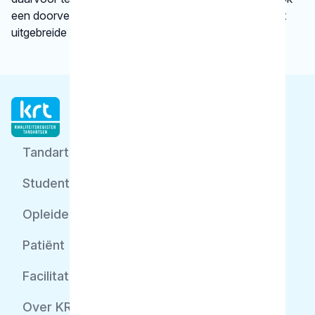
een doorverwijzing naar een betrouwbare website met
uitgebreide informatie.
Tandarts
Student
Opleider
Patiënt
Facilitator
Over KRT