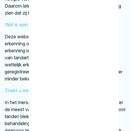
Daarom laten tandartsen met een KRT-registratie graag
zien dat zij hun vak bijhouden.
Wat is een discipline?
Deze website vermeldt alleen disciplines met een
erkenning op basis van vastgestelde criteria. Die
erkenning is afgegeven door een vereniging
van tandartsen. De kaakchirurg en de orthodontist zijn
wettelijk erkende specialisaties. Alle specialisten staan
geregistreerd in het
BIG-register
. Bij disciplines waarover
minder bekend is, verwijst het KRT door.
Zoekt u een specifieke behandeling?
In het menu onder
behandelingen
vindt u informatie over
de meest voorkomende behandelingen, bijvoorbeeld voor
tanden bleken. We vertellen kort en krachtig wat een
behandeling inhoudt en bij welke gebitsspecialist u
daarvoor terecht kunt. Per type behandeling vindt u ook