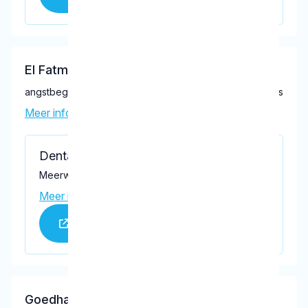
El Fatmi Kholti, K.
angstbegeleiding , endodontoloog , restauratief tandarts
Meer informatie tandarts
Dental Clinics Barendrecht
Meerwedesingel 52, Barendrecht 2993 GP
Meer informatie praktijk
Praktijk website
Goedhart-Schutte, D.S.