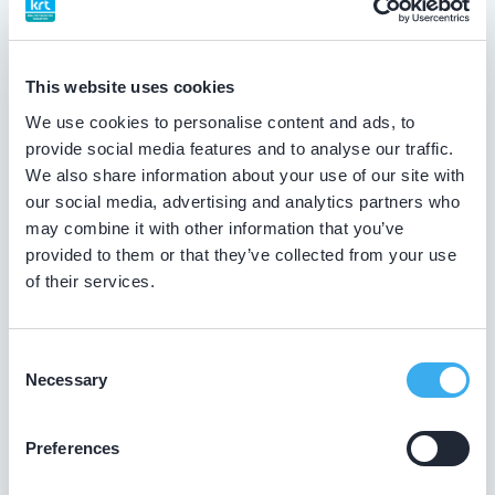
Meer informatie praktijk
Praktijk website
This website uses cookies
We use cookies to personalise content and ads, to
provide social media features and to analyse our traffic.
Jordan Ordaz, C.A.
We also share information about your use of our site with
our social media, advertising and analytics partners who
Meer informatie tandarts
may combine it with other information that you’ve
provided to them or that they’ve collected from your use
Dental Clinics Barendrecht
of their services.
Meerwedesingel 52, Barendrecht 2993 GP
Meer informatie praktijk
Consent
Necessary
Praktijk website
Selection
Preferences