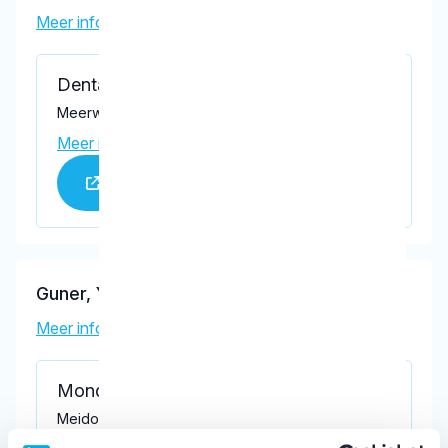
Meer informatie tandarts
Dental Clinics Barendrecht
Meerwedesingel 52, Barendrecht 2993 GP
Meer informatie praktijk
Praktijk website
Guner, Y.
Meer informatie tandarts
Mondzorg barendrecht
Meidoorn 2a, Barendrecht 2992 VM