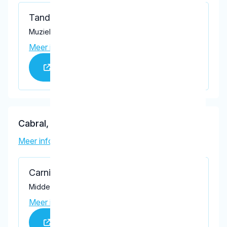
Tandheelkundig Centrum Nieuweland
Muziekplein 18, Barendrecht 2992 GH
Meer informatie praktijk
Praktijk website
Cabral, L.
Meer informatie tandarts
Carnisse Mondzorg
Middeldijkerplein 16-18, Barendrecht 2993 DL
Meer informatie praktijk
Praktijk website