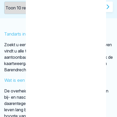
1
2
Tandarts in Barendrecht
Zoekt u een tandarts in Barendrecht ? In de lijst hierboven
vindt u alle tandheelkundigen in Barendrecht , die
aantoonbaar hun vak bijhouden. Bovendien kunt u ook de
kaartweergave aanklikken. Dan ziet u op een kaart van
Barendrecht waar deze tandartsen gevestigd zijn.
Wat is een KRT-registratie?
De overheid verplicht tandartsen niet tot het volgen van
bij- en nascholing. De beroepsgroep zelf vindt het
daarentegen wel belangrijk dat tandheelkundigen hun
leven lang blijven leren. Op die manier zijn ze op de
hoogte van de nieuwste tandheelkundige technieken.