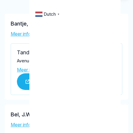
Dutch
▼
Bantje, C.L.
Meer informatie tandarts
Tandartspraktijk Bantje
Avenue Carnisse 158, Barendrecht 2993 MK
Meer informatie praktijk
Praktijk website
Bel, J.W.
Meer informatie tandarts