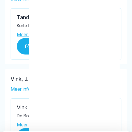
Tandartspraktijk Bouwman
Korte Dreef 9M, Driebergen-Rijsenburg 3972 EB
Meer informatie praktijk
Praktijk website
Vink, J.R.
Meer informatie tandarts
Vink Tandheelkunde
De Boomgaard 9, Driebergen-Rijsenburg 3971 LD
Meer informatie praktijk