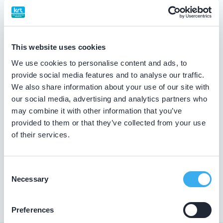
Praktijk website
This website uses cookies
Vink, R.B.M.
We use cookies to personalise content and ads, to
provide social media features and to analyse our traffic.
Meer informatie tandarts
We also share information about your use of our site with
our social media, advertising and analytics partners who
Vink Tandheelkunde
may combine it with other information that you’ve
provided to them or that they’ve collected from your use
De Boomgaard 9, Driebergen-Rijsenburg 3971 LD
of their services.
Meer informatie praktijk
Praktijk website
Consent
Necessary
Selection
Preferences