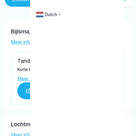
Dutch
▼
Bijlsma, A.M.
Meer informatie tandarts
Tandartspraktijk Bouwman
Korte Dreef 9M, Driebergen-Rijsenburg 3972 EB
Meer informatie praktijk
Praktijk website
Lochtman-Bolhaar, L.C.M.P.
Meer informatie tandarts