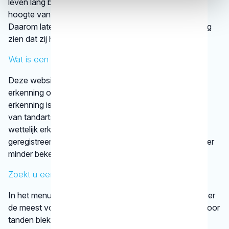
leven lang blijven leren. Op die manier zijn ze op de
hoogte van de nieuwste tandheelkundige technieken.
Daarom laten tandartsen met een KRT-registratie graag
zien dat zij hun vak bijhouden.
Wat is een discipline?
Deze website vermeldt alleen disciplines met een
erkenning op basis van vastgestelde criteria. Die
erkenning is afgegeven door een vereniging
van tandartsen. De kaakchirurg en de orthodontist zijn
wettelijk erkende specialisaties. Alle specialisten staan
geregistreerd in het
BIG-register
. Bij disciplines waarover
minder bekend is, verwijst het KRT door.
Zoekt u een specifieke behandeling?
In het menu onder
behandelingen
vindt u informatie over
de meest voorkomende behandelingen, bijvoorbeeld voor
tanden bleken. We vertellen kort en krachtig wat een