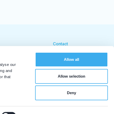
Contact
Cookie beleid
Allow all
Cookie instellingen
alyse our
ing and
Allow selection
r that
Deny