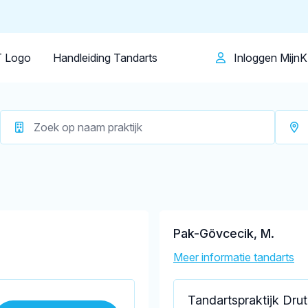
Patiënt
Facilitator
Over KRT
ruten
Op dit moment zijn er
6 tandartsen in D
 Logo
Handleiding Tandarts
Inloggen Mijn
Pak-Gövcecik, M.
Meer informatie tandarts
Tandartspraktijk Dru