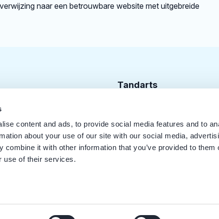
rverwijzing naar een betrouwbare website met uitgebreide
Tandarts
Cursusagenda
s
ise content and ads, to provide social media features and to an
Punten
rmation about your use of our site with our social media, advertis
KRT Logo
 combine it with other information that you’ve provided to them o
 use of their services.
Handleiding Tandarts