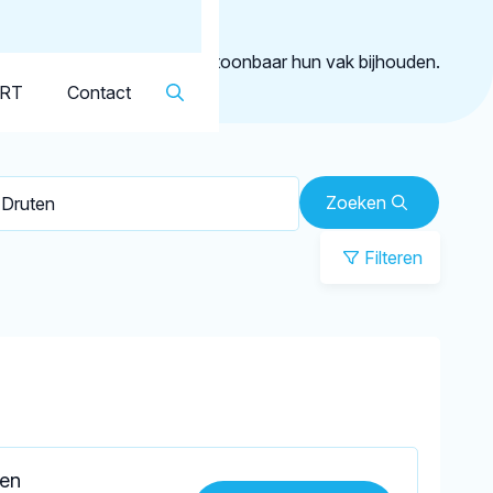
Dutch
▼
ruten
geregistreerd die aantoonbaar hun vak bijhouden.
KRT
Contact
Zoeken
Filteren
ten