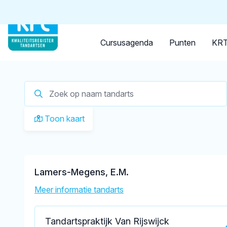
Tandarts
Student
Opleider
Je zoekt een
tandarts in D
Cursusagenda
Punten
KRT
Toon kaart
Lamers-Megens, E.M.
Meer informatie tandarts
Tandartspraktijk Van Rijswijck