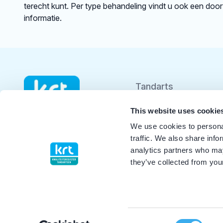
terecht kunt. Per type behandeling vindt u ook een doo
informatie.
Tandarts
Student
This website uses cookie
We use cookies to personal
Opleider
traffic. We also share info
analytics partners who may
Patiënt
they’ve collected from your
Facilitator
Over KRT
Consent