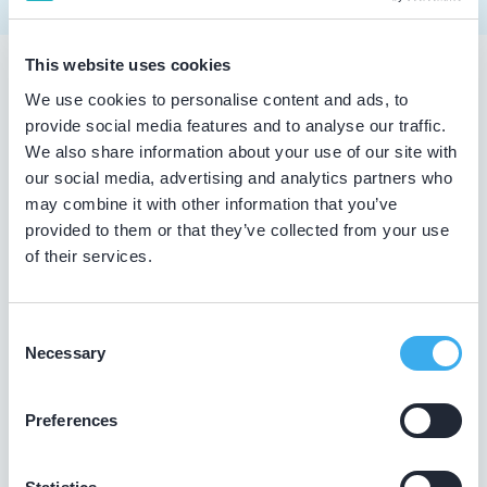
This website uses cookies
Tandarts in Duivendrecht
We use cookies to personalise content and ads, to
provide social media features and to analyse our traffic.
Zoekt u een tandarts in Duivendrecht ? In de lijst
We also share information about your use of our site with
hierboven vindt u alle tandheelkundigen in Duivendrecht ,
our social media, advertising and analytics partners who
die aantoonbaar hun vak bijhouden. Bovendien kunt u
may combine it with other information that you’ve
ook de kaartweergave aanklikken. Dan ziet u op een kaart
provided to them or that they’ve collected from your use
van Duivendrecht waar deze tandartsen gevestigd zijn.
of their services.
Wat is een KRT-registratie?
Consent
De overheid verplicht tandartsen niet tot het volgen van
Necessary
Selection
bij- en nascholing. De beroepsgroep zelf vindt het
daarentegen wel belangrijk dat tandheelkundigen hun
leven lang blijven leren. Op die manier zijn ze op de
Preferences
hoogte van de nieuwste tandheelkundige technieken.
Daarom laten tandartsen met een KRT-registratie graag