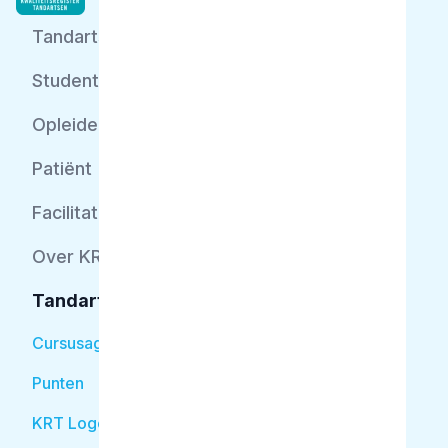
Tandarts
Student
Opleider
Patiënt
Facilitator
Over KRT
Tandarts
Cursusagenda
Punten
KRT Logo