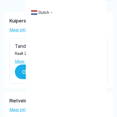
Dutch
▼
Kuipers, M.A.M.M.
Meer informatie tandarts
Tandarts Kuipers
Raalt 2a, Gendt 6691 XA
Meer informatie praktijk
Praktijk website
Rietveld, I.J.
Meer informatie tandarts