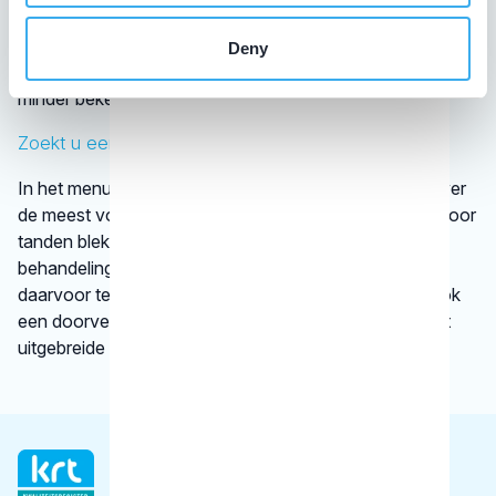
van tandartsen. De kaakchirurg en de orthodontist zijn
wettelijk erkende specialisaties. Alle specialisten staan
Deny
geregistreerd in het
BIG-register
. Bij disciplines waarover
minder bekend is, verwijst het KRT door.
Zoekt u een specifieke behandeling?
In het menu onder
behandelingen
vindt u informatie over
de meest voorkomende behandelingen, bijvoorbeeld voor
tanden bleken. We vertellen kort en krachtig wat een
behandeling inhoudt en bij welke gebitsspecialist u
daarvoor terecht kunt. Per type behandeling vindt u ook
een doorverwijzing naar een betrouwbare website met
uitgebreide informatie.