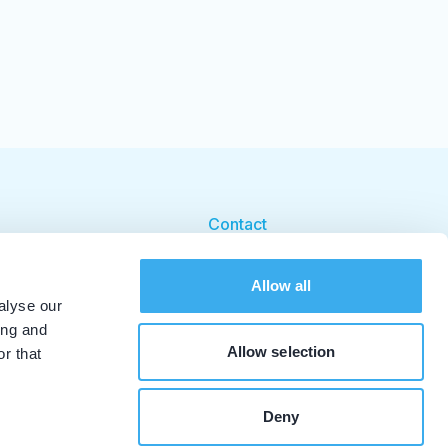
Contact
Cookie beleid
Allow all
Cookie instellingen
alyse our
ing and
Allow selection
r that
Deny