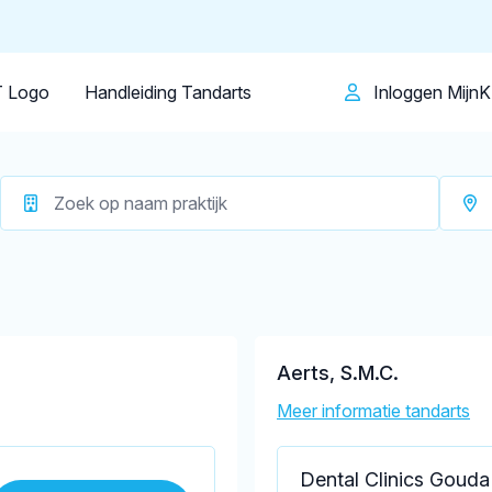
Patiënt
Facilitator
Over KRT
Gouda
Op dit moment zijn er
23 tandartsen in 
 Logo
Handleiding Tandarts
Inloggen Mijn
Aerts, S.M.C.
Meer informatie tandarts
Dental Clinics Gouda