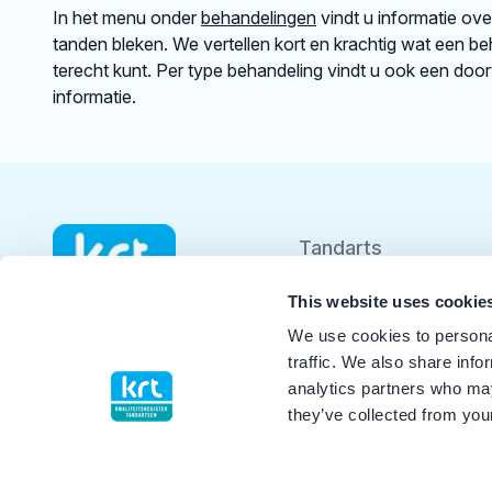
In het menu onder
behandelingen
vindt u informatie ov
tanden bleken. We vertellen kort en krachtig wat een beh
terecht kunt. Per type behandeling vindt u ook een doo
informatie.
Tandarts
Student
This website uses cookie
We use cookies to personal
Opleider
traffic. We also share info
analytics partners who may
Patiënt
they’ve collected from your
Facilitator
Over KRT