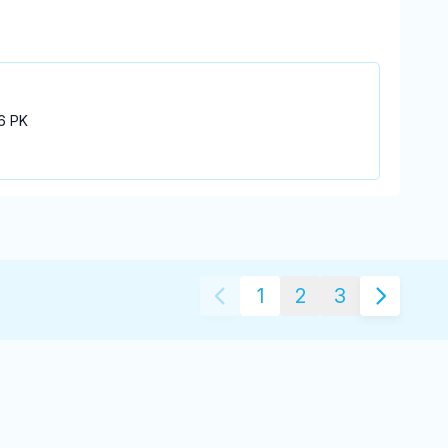
6 PK
1
2
3