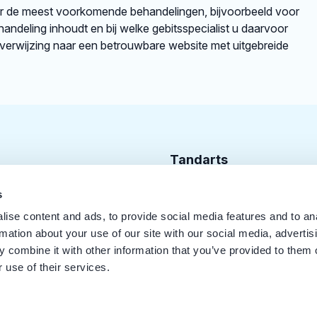
er de meest voorkomende behandelingen, bijvoorbeeld voor
andeling inhoudt en bij welke gebitsspecialist u daarvoor
rverwijzing naar een betrouwbare website met uitgebreide
Tandarts
Cursusagenda
s
ise content and ads, to provide social media features and to an
Punten
rmation about your use of our site with our social media, advertis
KRT Logo
 combine it with other information that you’ve provided to them o
 use of their services.
Handleiding Tandarts