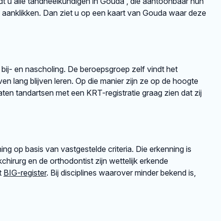
ndt u alle tandheelkundigen in Gouda , die aantoonbaar hun
 aanklikken. Dan ziet u op een kaart van Gouda waar deze
 bij- en nascholing. De beroepsgroep zelf vindt het
en lang blijven leren. Op die manier zijn ze op de hoogte
en tandartsen met een KRT-registratie graag zien dat zij
ng op basis van vastgestelde criteria. Die erkenning is
irurg en de orthodontist zijn wettelijk erkende
et
BIG-register
. Bij disciplines waarover minder bekend is,