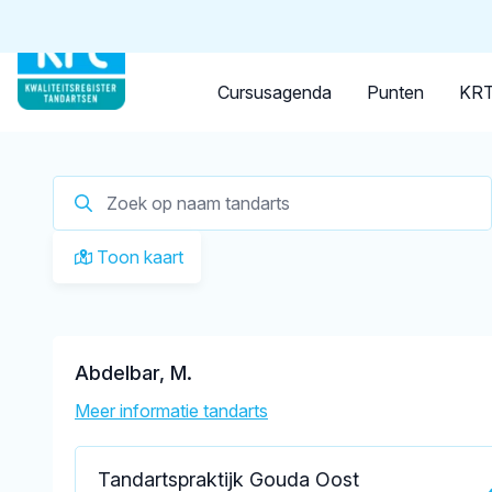
Tandarts
Student
Opleider
Je zoekt een
tandarts in 
Cursusagenda
Punten
KRT
Toon kaart
Abdelbar, M.
Meer informatie tandarts
Tandartspraktijk Gouda Oost