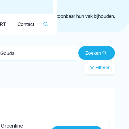
Dutch
▼
Gouda
geregistreerd die aantoonbaar hun vak bijhouden.
KRT
Contact
Zoeken
Filteren
 Greenline