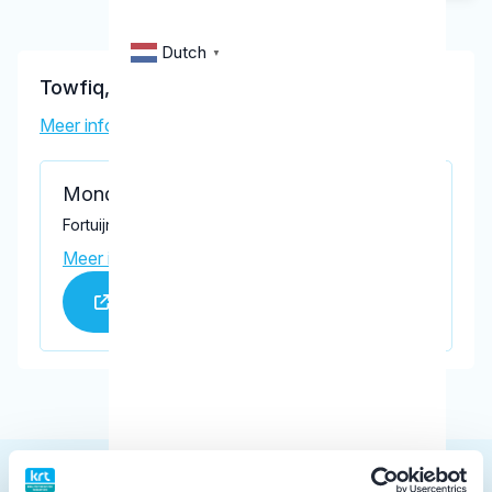
Dutch
▼
Towfiq, S.
Meer informatie tandarts
Mondzorg Scheffers
Fortuijnplein 25 a, Groot-Ammers 2964 BE
Meer informatie praktijk
Praktijk website