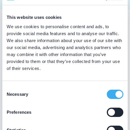
This website uses cookies
Tandarts in Groot-ammers
We use cookies to personalise content and ads, to
provide social media features and to analyse our traffic.
Zoekt u een tandarts in Groot-ammers ? In de lijst
We also share information about your use of our site with
hierboven vindt u alle tandheelkundigen in Groot-ammers
our social media, advertising and analytics partners who
, die aantoonbaar hun vak bijhouden. Bovendien kunt u
may combine it with other information that you’ve
ook de kaartweergave aanklikken. Dan ziet u op een kaart
provided to them or that they’ve collected from your use
van Groot-ammers waar deze tandartsen gevestigd zijn.
of their services.
Wat is een KRT-registratie?
Consent
De overheid verplicht tandartsen niet tot het volgen van
Necessary
Selection
bij- en nascholing. De beroepsgroep zelf vindt het
daarentegen wel belangrijk dat tandheelkundigen hun
leven lang blijven leren. Op die manier zijn ze op de
Preferences
hoogte van de nieuwste tandheelkundige technieken.
Daarom laten tandartsen met een KRT-registratie graag