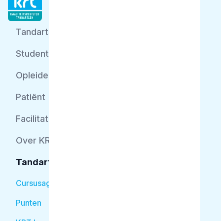
Tandarts
Student
Opleider
Patiënt
Facilitator
Over KRT
Tandarts
Cursusagenda
Punten