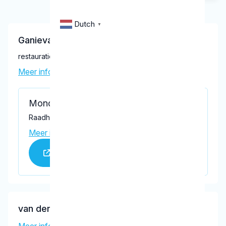
Dutch
▼
Ganieva, S.V.
restauratief tandarts
Meer informatie tandarts
Mondzorg Haelen
Raadhuisplein 7, Haelen 6081 BB
Meer informatie praktijk
Praktijk website
van den Hof, R.H.G.