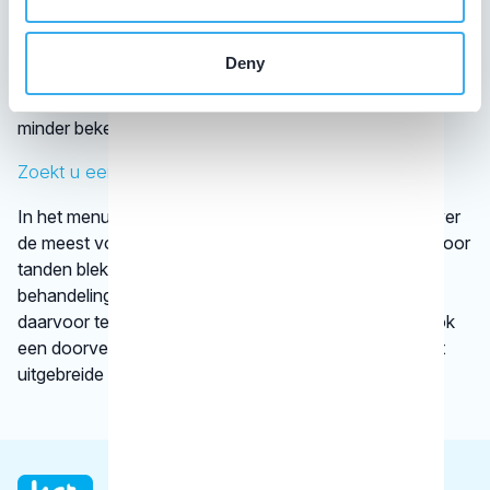
erkenning is afgegeven door een vereniging
van tandartsen. De kaakchirurg en de orthodontist zijn
Deny
wettelijk erkende specialisaties. Alle specialisten staan
geregistreerd in het
BIG-register
. Bij disciplines waarover
minder bekend is, verwijst het KRT door.
Zoekt u een specifieke behandeling?
In het menu onder
behandelingen
vindt u informatie over
de meest voorkomende behandelingen, bijvoorbeeld voor
tanden bleken. We vertellen kort en krachtig wat een
behandeling inhoudt en bij welke gebitsspecialist u
daarvoor terecht kunt. Per type behandeling vindt u ook
een doorverwijzing naar een betrouwbare website met
uitgebreide informatie.