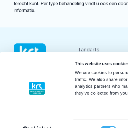
terecht kunt. Per type behandeling vindt u ook een doo
informatie.
Tandarts
Student
This website uses cookie
We use cookies to personal
Opleider
traffic. We also share info
analytics partners who may
Patiënt
they’ve collected from your
Facilitator
Over KRT
Consent