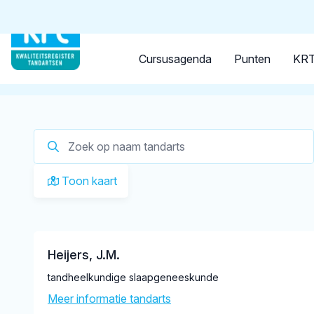
Tandarts
Student
Opleider
Je zoekt een
tandarts in 
Cursusagenda
Punten
KRT
Op dit moment zijn er
1 tandartsen in Hansweert
gere
Toon kaart
Heijers, J.M.
tandheelkundige slaapgeneeskunde
Meer informatie tandarts