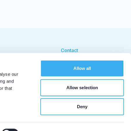
Contact
Cookie beleid
Allow all
Cookie instellingen
alyse our
ing and
Allow selection
r that
Deny