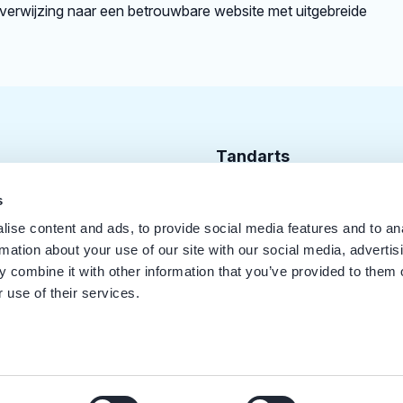
rverwijzing naar een betrouwbare website met uitgebreide
Tandarts
Cursusagenda
s
ise content and ads, to provide social media features and to an
Punten
rmation about your use of our site with our social media, advertis
KRT Logo
 combine it with other information that you’ve provided to them o
 use of their services.
Handleiding Tandarts