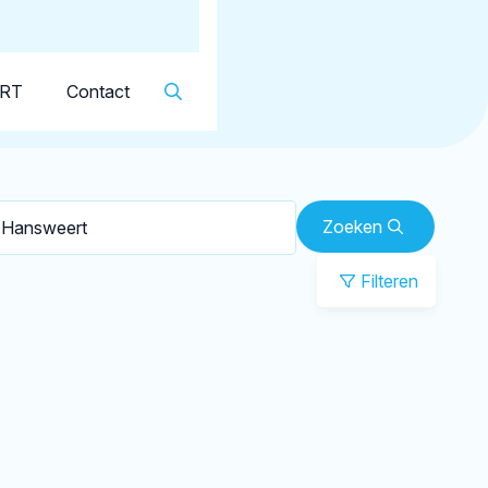
Dutch
▼
KRT
Contact
Zoeken
Filteren