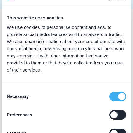
This website uses cookies
Tandarts in Hoogkerk
We use cookies to personalise content and ads, to
provide social media features and to analyse our traffic.
Zoekt u een tandarts in Hoogkerk ? In de lijst hierboven
We also share information about your use of our site with
vindt u alle tandheelkundigen in Hoogkerk , die
our social media, advertising and analytics partners who
aantoonbaar hun vak bijhouden. Bovendien kunt u ook de
may combine it with other information that you’ve
kaartweergave aanklikken. Dan ziet u op een kaart van
provided to them or that they’ve collected from your use
Hoogkerk waar deze tandartsen gevestigd zijn.
of their services.
Wat is een KRT-registratie?
Consent
De overheid verplicht tandartsen niet tot het volgen van
Necessary
Selection
bij- en nascholing. De beroepsgroep zelf vindt het
daarentegen wel belangrijk dat tandheelkundigen hun
leven lang blijven leren. Op die manier zijn ze op de
Preferences
hoogte van de nieuwste tandheelkundige technieken.
Daarom laten tandartsen met een KRT-registratie graag