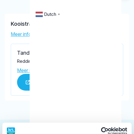
Dutch
▼
Kooistra, R.
Meer informatie tandarts
Tandartspraktijk Kooistra
Reddingiusweg 58-60, Hoogkerk 9744 BM
Meer informatie praktijk
Praktijk website