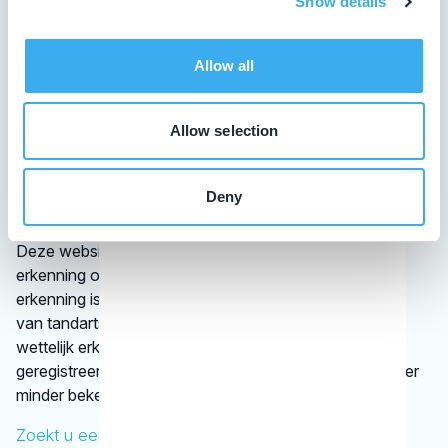
Show details
De overheid verplicht tandartsen niet tot het volgen van
bij- en nascholing. De beroepsgroep zelf vindt het
Allow all
daarentegen wel belangrijk dat tandheelkundigen hun
leven lang blijven leren. Op die manier zijn ze op de
hoogte van de nieuwste tandheelkundige technieken.
Allow selection
Daarom laten tandartsen met een KRT-registratie graag
zien dat zij hun vak bijhouden.
Deny
Wat is een discipline?
Deze website vermeldt alleen disciplines met een
erkenning op basis van vastgestelde criteria. Die
erkenning is afgegeven door een vereniging
van tandartsen. De kaakchirurg en de orthodontist zijn
wettelijk erkende specialisaties. Alle specialisten staan
geregistreerd in het
BIG-register
. Bij disciplines waarover
minder bekend is, verwijst het KRT door.
Zoekt u een specifieke behandeling?