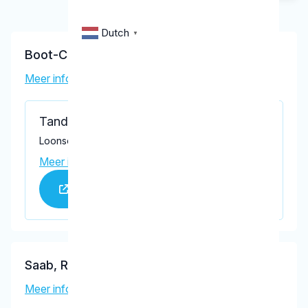
Dutch
▼
Boot-Charko, I.V.
Meer informatie tandarts
Tandartspraktijk Loonsevaert
Loonsevaert 54, Kaatsheuvel 5171 LK
Meer informatie praktijk
Praktijk website
Saab, R.
Meer informatie tandarts