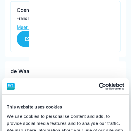
Cosmident
Frans Halsstraat 3, Kaatsheuvel 5171 XD
Meer informatie praktijk
Praktijk website
de Waal, A.M.L.
Meer informatie tandarts
Tandartspraktijk J.H.J. de Waal
This website uses cookies
Berndijksestraat 1, Kaatsheuvel 5171 BA
We use cookies to personalise content and ads, to
Meer informatie praktijk
provide social media features and to analyse our traffic.
Praktijk website
We also share information about your use of our site with