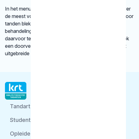
In het menu onder
behandelingen
vindt u informatie over
de meest voorkomende behandelingen, bijvoorbeeld voor
tanden bleken. We vertellen kort en krachtig wat een
behandeling inhoudt en bij welke gebitsspecialist u
daarvoor terecht kunt. Per type behandeling vindt u ook
een doorverwijzing naar een betrouwbare website met
uitgebreide informatie.
Tandarts
Student
Opleider