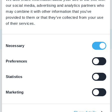
our social media, advertising and analytics partners who
may combine it with other information that you’ve
provided to them or that they’ve collected from your use
of their services.
Consent
Necessary
Selection
Preferences
Tandarts in Kaatsheuvel
Zoekt u een tandarts in Kaatsheuvel ? In de lijst hierboven
Statistics
vindt u alle tandheelkundigen in Kaatsheuvel , die
aantoonbaar hun vak bijhouden. Bovendien kunt u ook de
kaartweergave aanklikken. Dan ziet u op een kaart van
Marketing
Kaatsheuvel waar deze tandartsen gevestigd zijn.
Wat is een KRT-registratie?