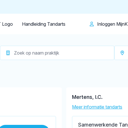
Patiënt
Facilitator
Over KRT
Made
Op dit moment zijn er
4 tandartsen in
 Logo
Handleiding Tandarts
Inloggen Mijn
Mertens, I.C.
Meer informatie tandarts
Samenwerkende Tan