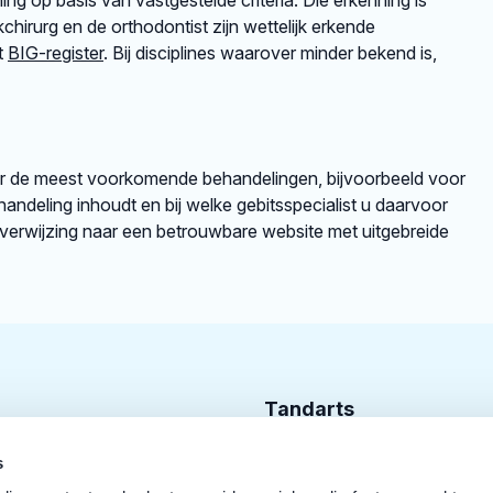
ng op basis van vastgestelde criteria. Die erkenning is
irurg en de orthodontist zijn wettelijk erkende
et
BIG-register
. Bij disciplines waarover minder bekend is,
er de meest voorkomende behandelingen, bijvoorbeeld voor
andeling inhoudt en bij welke gebitsspecialist u daarvoor
rverwijzing naar een betrouwbare website met uitgebreide
Tandarts
Cursusagenda
s