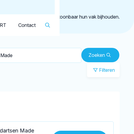
Dutch
▼
 Made
geregistreerd die aantoonbaar hun vak bijhouden.
KRT
Contact
Zoeken
Filteren
dartsen Made