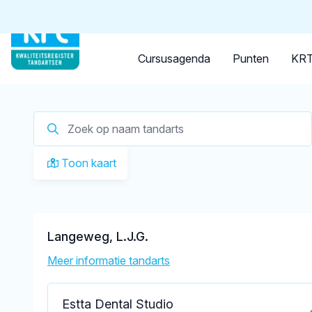
Tandarts
Student
Opleider
Je zoekt een
tandarts in 
Cursusagenda
Punten
KRT
Toon kaart
Langeweg, L.J.G.
Meer informatie tandarts
Estta Dental Studio