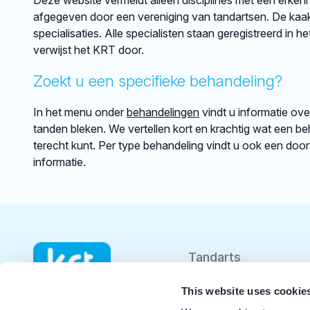
Deze website vermeldt alleen disciplines met een erkenni
afgegeven door een vereniging van tandartsen. De kaakch
specialisaties. Alle specialisten staan geregistreerd in h
verwijst het KRT door.
Zoekt u een specifieke behandeling?
In het menu onder
behandelingen
vindt u informatie ov
tanden bleken. We vertellen kort en krachtig wat een beh
terecht kunt. Per type behandeling vindt u ook een doo
informatie.
Tandarts
Student
This website uses cookie