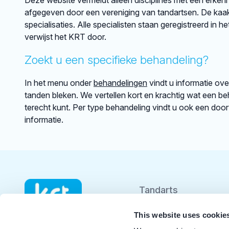
Deze website vermeldt alleen disciplines met een erkenni
afgegeven door een vereniging van tandartsen. De kaakch
specialisaties. Alle specialisten staan geregistreerd in h
verwijst het KRT door.
Zoekt u een specifieke behandeling?
In het menu onder
behandelingen
vindt u informatie ov
tanden bleken. We vertellen kort en krachtig wat een beh
terecht kunt. Per type behandeling vindt u ook een doo
informatie.
Tandarts
Student
This website uses cookie