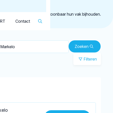
Dutch
▼
rkelo
geregistreerd die aantoonbaar hun vak bijhouden.
KRT
Contact
Zoeken
Filteren
kelo