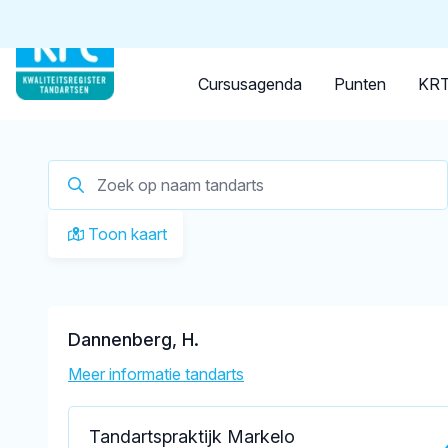
Tandarts
Student
Opleider
Je zoekt een
tandarts in M
Cursusagenda
Punten
KRT
Toon kaart
Dannenberg, H.
Meer informatie tandarts
Tandartspraktijk Markelo