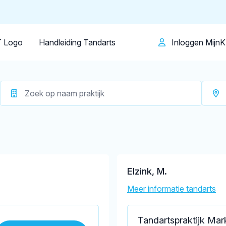
Patiënt
Facilitator
Over KRT
arkelo
Op dit moment zijn er
3 tandartsen in Ma
 Logo
Handleiding Tandarts
Inloggen Mijn
Elzink, M.
Meer informatie tandarts
Tandartspraktijk Mar