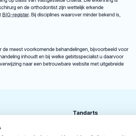
ng op basis van vastgestelde criteria. Die erkenning is
irurg en de orthodontist zijn wettelijk erkende
et
BIG-register
. Bij disciplines waarover minder bekend is,
er de meest voorkomende behandelingen, bijvoorbeeld voor
andeling inhoudt en bij welke gebitsspecialist u daarvoor
rverwijzing naar een betrouwbare website met uitgebreide
Tandarts
Cursusagenda
s