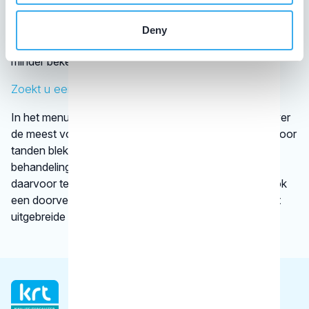
van tandartsen. De kaakchirurg en de orthodontist zijn
wettelijk erkende specialisaties. Alle specialisten staan
Deny
geregistreerd in het
BIG-register
. Bij disciplines waarover
minder bekend is, verwijst het KRT door.
Zoekt u een specifieke behandeling?
In het menu onder
behandelingen
vindt u informatie over
de meest voorkomende behandelingen, bijvoorbeeld voor
tanden bleken. We vertellen kort en krachtig wat een
behandeling inhoudt en bij welke gebitsspecialist u
daarvoor terecht kunt. Per type behandeling vindt u ook
een doorverwijzing naar een betrouwbare website met
uitgebreide informatie.