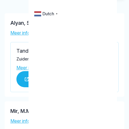
Dutch
▼
Alyan, S.
Meer informatie tandarts
Tandarts Oldebroek
Zuiderzeestraatweg 177, Oldebroek 8096 BH
Meer informatie praktijk
Praktijk website
Mir, M.M.W.
Meer informatie tandarts