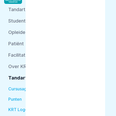
Tandarts
Student
Opleider
Patiënt
Facilitator
Over KRT
Tandarts
Cursusagenda
Punten
KRT Logo