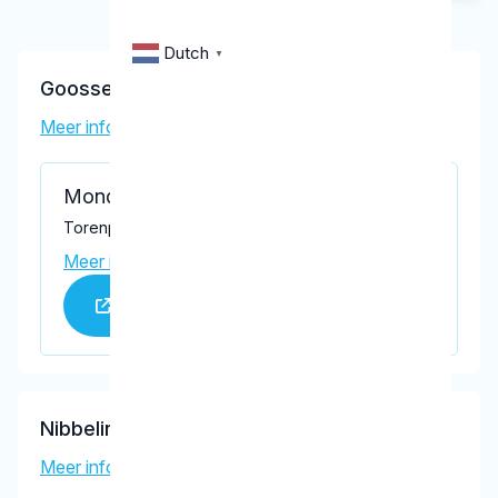
Dutch
▼
Goossens, C.P.J.
Meer informatie tandarts
Mondiaal
Torenplein 14, Oosterland 4307 AB
Meer informatie praktijk
Praktijk website
Nibbelink, X.J.W.
Meer informatie tandarts