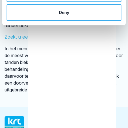
van tandartsen. De kaakchirurg en de orthodontist zijn
wettelijk erkende specialisaties. Alle specialisten staan
Deny
geregistreerd in het
BIG-register
. Bij disciplines waarover
minder bekend is, verwijst het KRT door.
Zoekt u een specifieke behandeling?
In het menu onder
behandelingen
vindt u informatie over
de meest voorkomende behandelingen, bijvoorbeeld voor
tanden bleken. We vertellen kort en krachtig wat een
behandeling inhoudt en bij welke gebitsspecialist u
daarvoor terecht kunt. Per type behandeling vindt u ook
een doorverwijzing naar een betrouwbare website met
uitgebreide informatie.