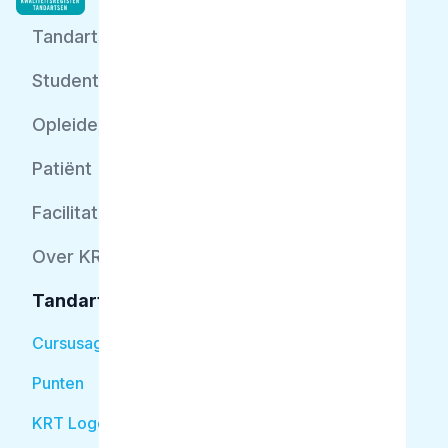
Tandarts
Student
Opleider
Patiënt
Facilitator
Over KRT
Tandarts
Cursusagenda
Punten
KRT Logo