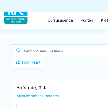
Tandarts
Student
Opleider
Je zoekt een
tandarts in 
Cursusagenda
Punten
KRT
Op dit moment zijn er
1 tandartsen in Oostvoorne
ger
Toon kaart
Hofstede, G.J.
Meer informatie tandarts