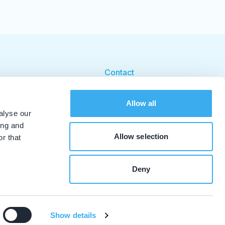
Contact
Cookie beleid
Allow all
Cookie instellingen
alyse our
ing and
Allow selection
r that
Deny
Show details