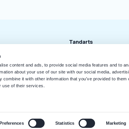
Tandarts
Cursusagenda
s
ise content and ads, to provide social media features and to an
Punten
rmation about your use of our site with our social media, advertis
KRT Logo
 combine it with other information that you’ve provided to them o
 use of their services.
Handleiding Tandarts
Preferences
Statistics
Marketing