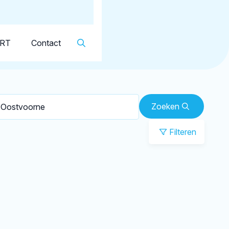
Dutch
▼
KRT
Contact
Zoeken
Filteren