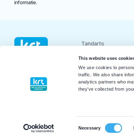
informatie.
Tandarts
Student
This website uses cookie
We use cookies to personal
Opleider
traffic. We also share info
analytics partners who may
Patiënt
they’ve collected from your
Facilitator
Over KRT
Consent
Necessary
Selection