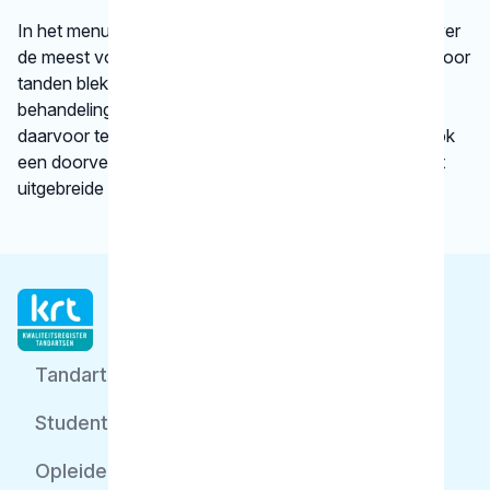
In het menu onder
behandelingen
vindt u informatie over
de meest voorkomende behandelingen, bijvoorbeeld voor
tanden bleken. We vertellen kort en krachtig wat een
behandeling inhoudt en bij welke gebitsspecialist u
daarvoor terecht kunt. Per type behandeling vindt u ook
een doorverwijzing naar een betrouwbare website met
uitgebreide informatie.
Tandarts
Student
Opleider