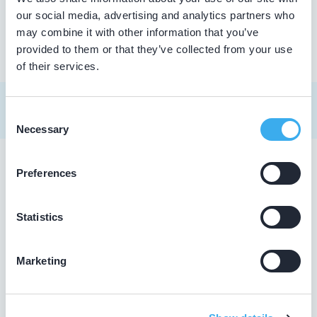
our social media, advertising and analytics partners who
may combine it with other information that you’ve
provided to them or that they’ve collected from your use
of their services.
Consent
Necessary
Selection
Preferences
Tandarts in Sommelsdijk
Zoekt u een tandarts in Sommelsdijk ? In de lijst hierboven
Statistics
vindt u alle tandheelkundigen in Sommelsdijk , die
aantoonbaar hun vak bijhouden. Bovendien kunt u ook de
kaartweergave aanklikken. Dan ziet u op een kaart van
Marketing
Sommelsdijk waar deze tandartsen gevestigd zijn.
Wat is een KRT-registratie?