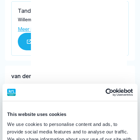
Tandartspraktijk Westplaat
Willem Bilderdijkstraat 45, Sommelsdijk 3245 RB
Meer informatie praktijk
Praktijk website
van der Kroon, G.W.A.
Meer informatie tandarts
Tandartspraktijk Westplaat
This website uses cookies
Willem Bilderdijkstraat 45, Sommelsdijk 3245 RB
We use cookies to personalise content and ads, to
Meer informatie praktijk
provide social media features and to analyse our traffic.
Praktijk website
We also share information about your use of our site with