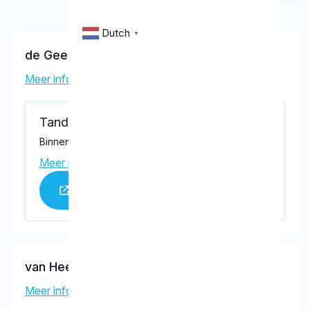
Dutch
▼
de Geest, G.J.M.
Meer informatie tandarts
Tandartspraktijk De Geest
Binnenweg 17, Sommelsdijk 3245 AA
Meer informatie praktijk
Praktijk website
van Heesch, J.J.H.M.
Meer informatie tandarts