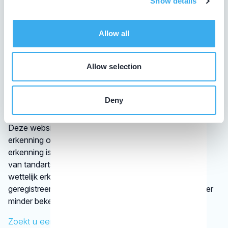
Show details
De overheid verplicht tandartsen niet tot het volgen van
bij- en nascholing. De beroepsgroep zelf vindt het
Allow all
daarentegen wel belangrijk dat tandheelkundigen hun
leven lang blijven leren. Op die manier zijn ze op de
hoogte van de nieuwste tandheelkundige technieken.
Allow selection
Daarom laten tandartsen met een KRT-registratie graag
zien dat zij hun vak bijhouden.
Deny
Wat is een discipline?
Deze website vermeldt alleen disciplines met een
erkenning op basis van vastgestelde criteria. Die
erkenning is afgegeven door een vereniging
van tandartsen. De kaakchirurg en de orthodontist zijn
wettelijk erkende specialisaties. Alle specialisten staan
geregistreerd in het
BIG-register
. Bij disciplines waarover
minder bekend is, verwijst het KRT door.
Zoekt u een specifieke behandeling?