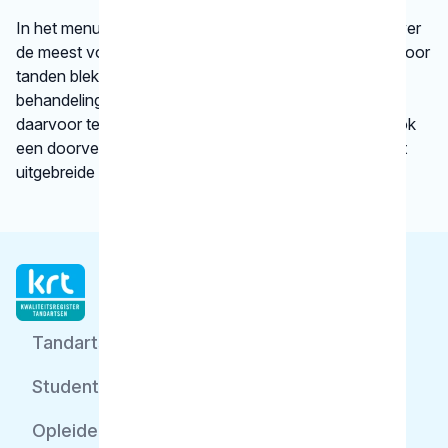
In het menu onder
behandelingen
vindt u informatie over
de meest voorkomende behandelingen, bijvoorbeeld voor
tanden bleken. We vertellen kort en krachtig wat een
behandeling inhoudt en bij welke gebitsspecialist u
daarvoor terecht kunt. Per type behandeling vindt u ook
een doorverwijzing naar een betrouwbare website met
uitgebreide informatie.
Tandarts
Student
Opleider