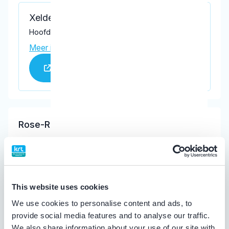
Xeldent
Hoofdstraat 14 A, Terborg 7061 CK
Meer informatie praktijk
Praktijk website
Rose-Ramhorst, M.
Meer informatie tandarts
Dentpoint Centrum voor Mondzorg
This website uses cookies
Silvoldseweg 29a, Terborg 7061 DL
We use cookies to personalise content and ads, to
Meer informatie praktijk
provide social media features and to analyse our traffic.
Praktijk website
We also share information about your use of our site with