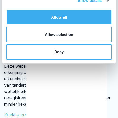
Show details
De overheid verplicht tandartsen niet tot het volgen van
bij- en nascholing. De beroepsgroep zelf vindt het
Allow all
daarentegen wel belangrijk dat tandheelkundigen hun
leven lang blijven leren. Op die manier zijn ze op de
hoogte van de nieuwste tandheelkundige technieken.
Allow selection
Daarom laten tandartsen met een KRT-registratie graag
zien dat zij hun vak bijhouden.
Deny
Wat is een discipline?
Deze website vermeldt alleen disciplines met een
erkenning op basis van vastgestelde criteria. Die
erkenning is afgegeven door een vereniging
van tandartsen. De kaakchirurg en de orthodontist zijn
wettelijk erkende specialisaties. Alle specialisten staan
geregistreerd in het
BIG-register
. Bij disciplines waarover
minder bekend is, verwijst het KRT door.
Zoekt u een specifieke behandeling?