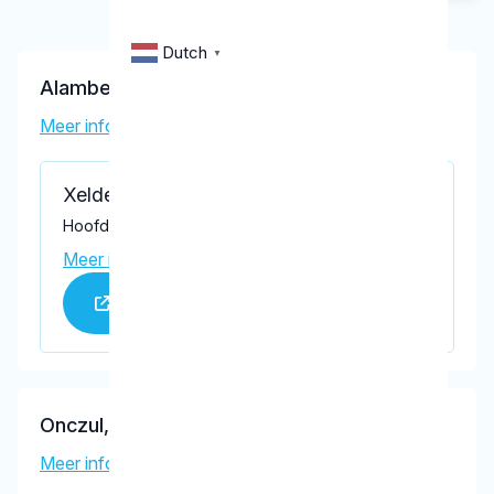
Dutch
▼
Alambeigi, A.
Meer informatie tandarts
Xeldent
Hoofdstraat 14 A, Terborg 7061 CK
Meer informatie praktijk
Praktijk website
Onczul, C.E.
Meer informatie tandarts