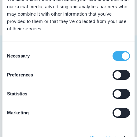
our social media, advertising and analytics partners who
may combine it with other information that you’ve
provided to them or that they’ve collected from your use
of their services.
Consent
Necessary
Selection
Preferences
Tandarts in Terborg
Zoekt u een tandarts in Terborg ? In de lijst hierboven
Statistics
vindt u alle tandheelkundigen in Terborg , die aantoonbaar
hun vak bijhouden. Bovendien kunt u ook de
kaartweergave aanklikken. Dan ziet u op een kaart van
Marketing
Terborg waar deze tandartsen gevestigd zijn.
Wat is een KRT-registratie?