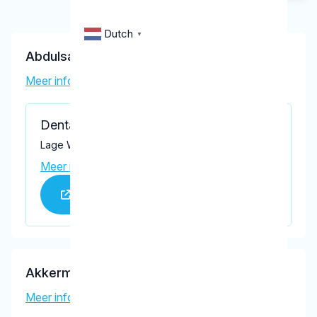
Dutch
▼
Abdulsalam, W.
Meer informatie tandarts
Dental Clinics Tilburg Amazone
Lage Witsiebaan 78, Tilburg 5042 DB
Meer informatie praktijk
Praktijk website
Akkerman, A.G.
Meer informatie tandarts