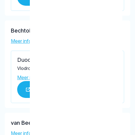
Bechtold, M.V.
Meer informatie tandarts
Duodentis Mondzorg
Vlodropstraat 8, Tilburg 5036 VR
Meer informatie praktijk
Praktijk website
van Beek, S.R.
Meer informatie tandarts