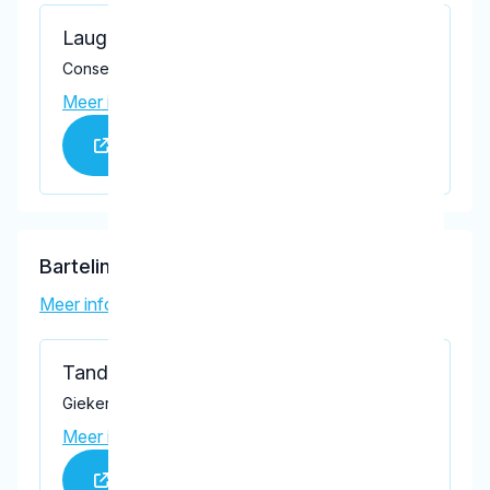
Laugeman
Conservatoriumlaan 56, Tilburg 5037 DT
Meer informatie praktijk
Praktijk website
Bartelink-Jedrzejowska, K.M.
Meer informatie tandarts
Tandartspraktijk Giekerkstraat
Giekerkstraat 69, Tilburg 5043 MX
Meer informatie praktijk
Praktijk website