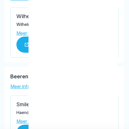
Wilhelminapark Tandartsen
Wilhelminapark 122, Tilburg 5041 EH
Meer informatie praktijk
Praktijk website
Beerens, L.J.M.
Meer informatie tandarts
Smile Mondzorg BV
Haendellaan 50, Tilburg 5011 LS
Meer informatie praktijk