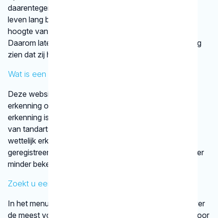
daarentegen wel belangrijk dat tandheelkundigen hun
leven lang blijven leren. Op die manier zijn ze op de
hoogte van de nieuwste tandheelkundige technieken.
Daarom laten tandartsen met een KRT-registratie graag
zien dat zij hun vak bijhouden.
Wat is een discipline?
Deze website vermeldt alleen disciplines met een
erkenning op basis van vastgestelde criteria. Die
erkenning is afgegeven door een vereniging
van tandartsen. De kaakchirurg en de orthodontist zijn
wettelijk erkende specialisaties. Alle specialisten staan
geregistreerd in het
BIG-register
. Bij disciplines waarover
minder bekend is, verwijst het KRT door.
Zoekt u een specifieke behandeling?
In het menu onder
behandelingen
vindt u informatie over
de meest voorkomende behandelingen, bijvoorbeeld voor