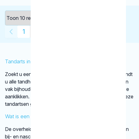
1
2
6
…
Tandarts in Tilburg
Zoekt u een tandarts in Tilburg ? In de lijst hierboven vindt
u alle tandheelkundigen in Tilburg , die aantoonbaar hun
vak bijhouden. Bovendien kunt u ook de kaartweergave
aanklikken. Dan ziet u op een kaart van Tilburg waar deze
tandartsen gevestigd zijn.
Wat is een KRT-registratie?
De overheid verplicht tandartsen niet tot het volgen van
bij- en nascholing. De beroepsgroep zelf vindt het