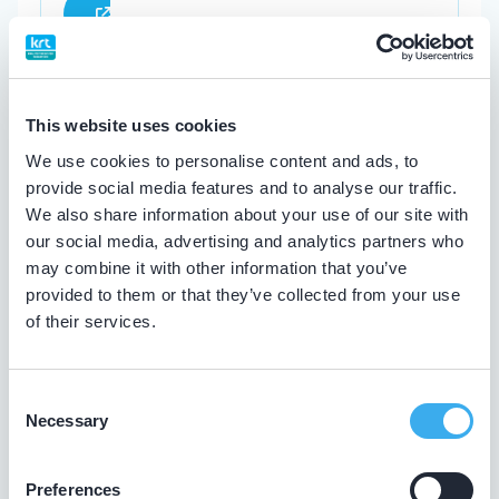
Praktijk website
This website uses cookies
Bouw, J.S.
We use cookies to personalise content and ads, to
Meer informatie tandarts
provide social media features and to analyse our traffic.
We also share information about your use of our site with
our social media, advertising and analytics partners who
Tandartspraktijk Hoefstraat
may combine it with other information that you’ve
Hoefstraat 197-1, Tilburg 5014 NK
provided to them or that they’ve collected from your use
Meer informatie praktijk
of their services.
Praktijk website
Consent
Necessary
Selection
van der Cammen, C.C.J.
Preferences