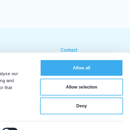
Contact
Cookie beleid
Allow all
Cookie instellingen
alyse our
ing and
Allow selection
r that
Deny