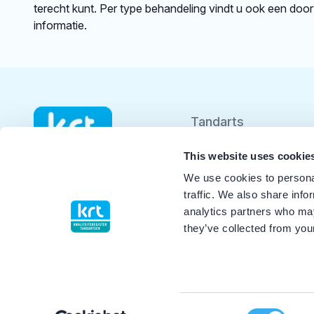
terecht kunt. Per type behandeling vindt u ook een doo
informatie.
Tandarts
Student
This website uses cookie
We use cookies to personal
Opleider
traffic. We also share info
analytics partners who may
Patiënt
they’ve collected from your
Facilitator
Over KRT
Consent