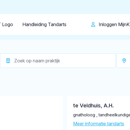
Patiënt
Facilitator
Over KRT
Westmaas
 Logo
Handleiding Tandarts
Inloggen Mijn
gistreerd die aantoonbaar hun vak bijhouden.
te Veldhuis, A.H.
gnatholoog , tandheelkundi
Meer informatie tandarts