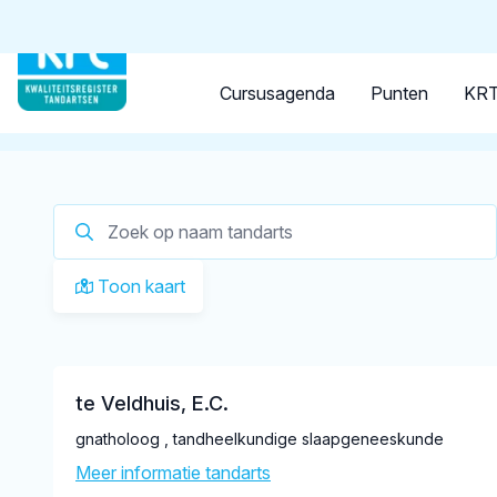
Tandarts
Student
Opleider
Je zoekt een
tandarts in 
Cursusagenda
Punten
KRT
Op dit moment zijn er
2 tandartsen in Westmaas
gere
Toon kaart
te Veldhuis, E.C.
gnatholoog , tandheelkundige slaapgeneeskunde
Meer informatie tandarts