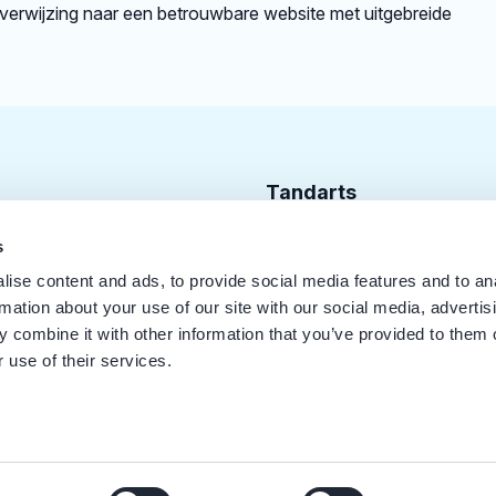
rverwijzing naar een betrouwbare website met uitgebreide
Tandarts
Cursusagenda
s
ise content and ads, to provide social media features and to an
Punten
rmation about your use of our site with our social media, advertis
KRT Logo
 combine it with other information that you’ve provided to them o
 use of their services.
Handleiding Tandarts