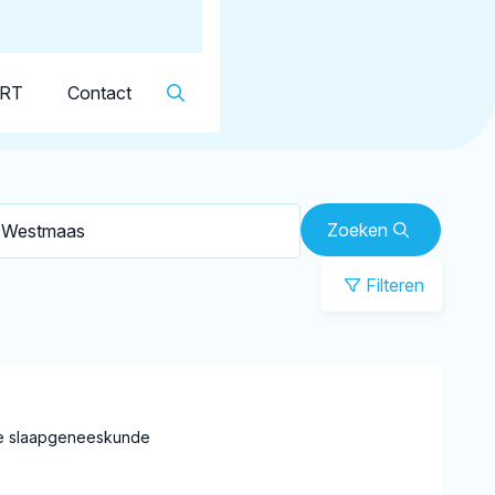
Dutch
▼
KRT
Contact
Zoeken
Filteren
ge slaapgeneeskunde