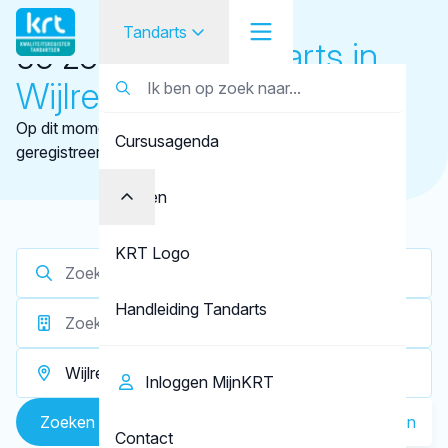
Tandarts
Je zoekt een
tandarts in
Wijlre
Tandarts
Op dit moment zijn er
1 tandartsen in Wijlre
Cursusagenda
Student
geregistreerd die aantoonbaar hun vak bijhouden.
Opleider
Punten
Patiënt
KRT Logo
Facilitator
Handleiding Tandarts
Over KRT
Inloggen MijnKRT
Zoeken
Toon kaart
Filteren
Contact