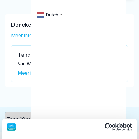
Dutch
▼
Donckers, B.H.
Meer informatie tandarts
Tandartspraktijk B. Donckers
Van Wachtendonckplein 16 a, Wijlre 6321 BG
Meer informatie praktijk