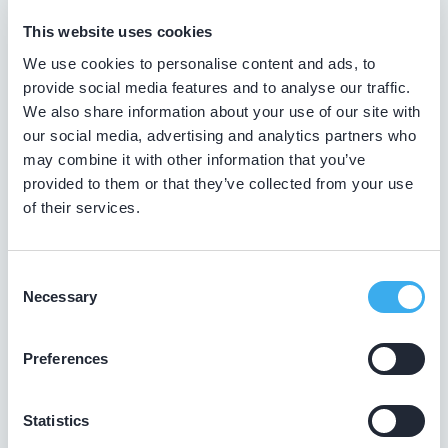
This website uses cookies
Tandarts in Wijlre
We use cookies to personalise content and ads, to
Zoekt u een tandarts in Wijlre ? In de lijst hierboven vindt u
provide social media features and to analyse our traffic.
alle tandheelkundigen in Wijlre , die aantoonbaar hun vak
We also share information about your use of our site with
bijhouden. Bovendien kunt u ook de kaartweergave
our social media, advertising and analytics partners who
aanklikken. Dan ziet u op een kaart van Wijlre waar deze
may combine it with other information that you’ve
tandartsen gevestigd zijn.
provided to them or that they’ve collected from your use
of their services.
Wat is een KRT-registratie?
De overheid verplicht tandartsen niet tot het volgen van
Consent
bij- en nascholing. De beroepsgroep zelf vindt het
Necessary
Selection
daarentegen wel belangrijk dat tandheelkundigen hun
leven lang blijven leren. Op die manier zijn ze op de
hoogte van de nieuwste tandheelkundige technieken.
Preferences
Daarom laten tandartsen met een KRT-registratie graag
zien dat zij hun vak bijhouden.
Statistics
Wat is een discipline?