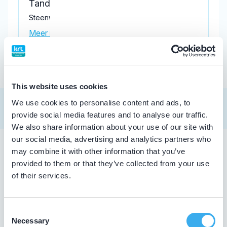
Tandartspraktijk Lagendijk
Steenwijkerweg 49, Wolvega 8471 KZ
Meer informatie praktijk
This website uses cookies
We use cookies to personalise content and ads, to
provide social media features and to analyse our traffic.
We also share information about your use of our site with
our social media, advertising and analytics partners who
may combine it with other information that you’ve
Tandarts in Wolvega
provided to them or that they’ve collected from your use
of their services.
Zoekt u een tandarts in Wolvega ? In de lijst hierboven
vindt u alle tandheelkundigen in Wolvega , die
aantoonbaar hun vak bijhouden. Bovendien kunt u ook de
Consent
kaartweergave aanklikken. Dan ziet u op een kaart van
Necessary
Selection