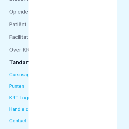
Opleider
Patiënt
Facilitator
Over KRT
Tandarts
Cursusagenda
Punten
KRT Logo
Handleiding Tandarts
Contact