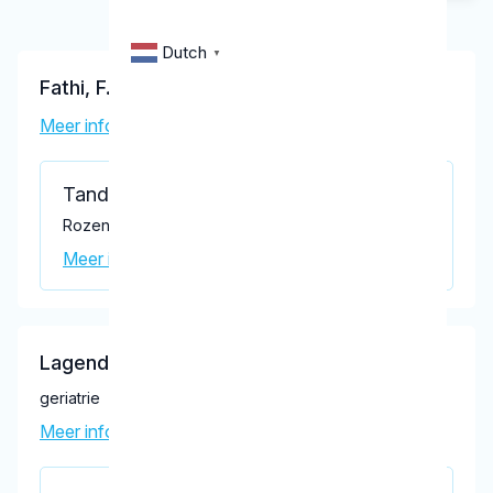
Dutch
▼
Fathi, F.
Meer informatie tandarts
Tandartspraktijk Fathi
Rozenstraat 8, Wolvega 8471 KM
Meer informatie praktijk
Lagendijk, J.M.
geriatrie
Meer informatie tandarts