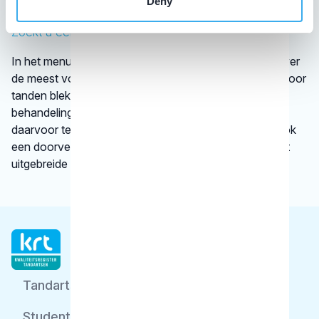
Deny
minder bekend is, verwijst het KRT door.
Zoekt u een specifieke behandeling?
In het menu onder
behandelingen
vindt u informatie over
de meest voorkomende behandelingen, bijvoorbeeld voor
tanden bleken. We vertellen kort en krachtig wat een
behandeling inhoudt en bij welke gebitsspecialist u
daarvoor terecht kunt. Per type behandeling vindt u ook
een doorverwijzing naar een betrouwbare website met
uitgebreide informatie.
Tandarts
Student