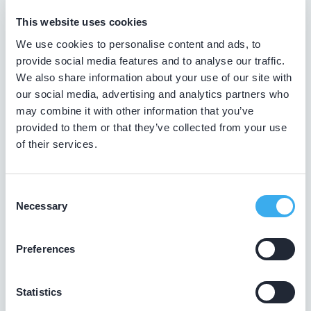
This website uses cookies
Tandarts in Zuid-schagen
We use cookies to personalise content and ads, to
Zoekt u een tandarts in Zuid-schagen ? In de lijst
provide social media features and to analyse our traffic.
hierboven vindt u alle tandheelkundigen in Zuid-schagen ,
We also share information about your use of our site with
die aantoonbaar hun vak bijhouden. Bovendien kunt u
our social media, advertising and analytics partners who
ook de kaartweergave aanklikken. Dan ziet u op een kaart
may combine it with other information that you’ve
van Zuid-schagen waar deze tandartsen gevestigd zijn.
provided to them or that they’ve collected from your use
of their services.
Wat is een KRT-registratie?
De overheid verplicht tandartsen niet tot het volgen van
Consent
bij- en nascholing. De beroepsgroep zelf vindt het
Necessary
Selection
daarentegen wel belangrijk dat tandheelkundigen hun
leven lang blijven leren. Op die manier zijn ze op de
hoogte van de nieuwste tandheelkundige technieken.
Preferences
Daarom laten tandartsen met een KRT-registratie graag
zien dat zij hun vak bijhouden.
Statistics
Wat is een discipline?