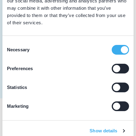
our social media, advertising and analytics partners who
Noorman, A.P.
may combine it with other information that you’ve
Meer informatie tandarts
provided to them or that they’ve collected from your use
of their services.
Maris, S.
Meer informatie tandarts
Consent
Necessary
Selection
Even, M.A.
Preferences
Meer informatie tandarts
Statistics
Marketing
Praktijkgegevens
Loading map...
Show details