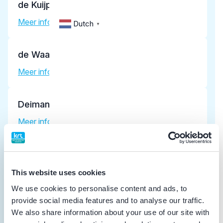
de Kuijper, M.C.F.M.
Meer informatie tandarts
Dutch
▼
de Waal, Y.C.M.
Meer informatie tandarts
Deiman, F.H.
Meer informatie tandarts
Hoeksema, A.R.
geriatrie , implantoloog , tandheelkundige
This website uses cookies
slaapgeneeskunde
We use cookies to personalise content and ads, to
Meer informatie tandarts
provide social media features and to analyse our traffic.
We also share information about your use of our site with