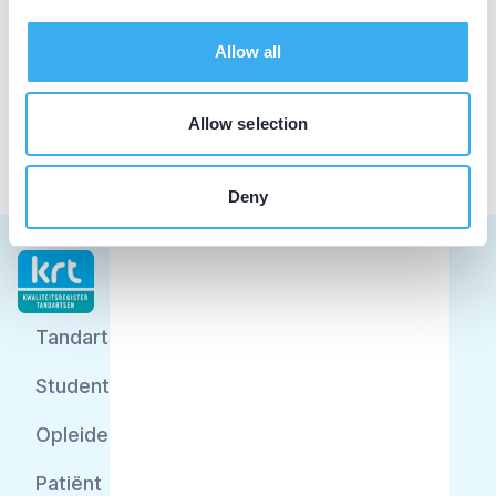
Mondzorgcentrum Winschoten
Vincent van Goghlaan 4 A, Winschoten 9671 CK
Allow all
Praktijk website
Allow selection
Deny
Tandarts
Student
Opleider
Patiënt