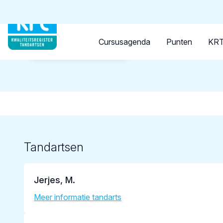
Tandarts
Student
Opleider
Mo
Cursusagenda
Punten
KRT
Terug naar overzicht
Tandartsen
Jerjes, M.
Meer informatie tandarts