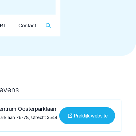
Dutch
▼
aan
KRT
Contact
gevens
ntrum Oosterparklaan
Praktijk website
arklaan 76-78, Utrecht 3544