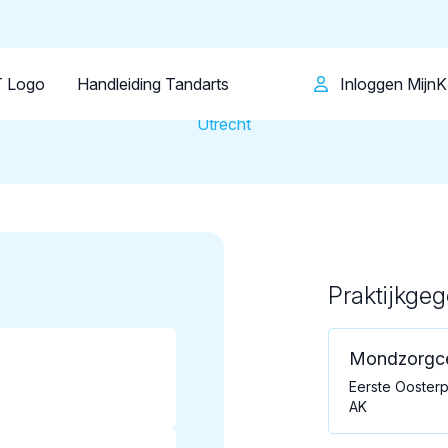
Patiënt
Facilitator
Over KRT
Tandartsenpraktijk
ndzorgcentrum Oosterparkl
 Logo
Handleiding Tandarts
Inloggen Mijn
Utrecht
Praktijkge
Loading map...
Mondzorgce
Eerste Oosterp
AK