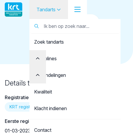
Tandarts
Terug naar overzicht
Tandarts
Tandarts
Booms, M.M.F.
Zoek tandarts
Student
Opleider
Disciplines
Patiënt
Behandelingen
Details tandarts
Facilitator
Kwaliteit
Registratie
Over KRT
KRT registratie
Klacht indienen
Eerste registratie
Contact
01-03-2023