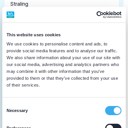
Stralingshygiëne voor gebruik van CBCT
door tandartsen, orthodontisten en
kaakchirurgen
Algemene scholing
This website uses cookies
We use cookies to personalise content and ads, to
14-02-2026
provide social media features and to analyse our traffic.
Geaccrediteerde patiëntenenquête
We also share information about your use of our site with
Reflectie
our social media, advertising and analytics partners who
may combine it with other information that you’ve
provided to them or that they’ve collected from your use
29-11-2025
of their services.
Hands-on Event 2025
Vakinhoudelijke scholing
Consent
Necessary
Selection
01-07-2025
Het belang van Cyber Security
Algemene scholing