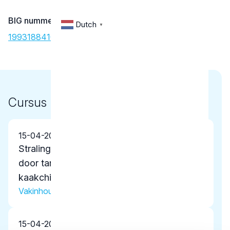
BIG nummer
Dutch
▼
19931884102
Cursus
15-04-2026
Stralingshygiëne voor gebruik van CBCT
door tandartsen, orthodontisten en
kaakchirurgen
Vakinhoudelijke scholing
15-04-2026