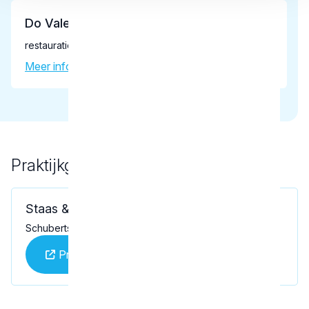
Do Vale Campos Loureiro, J.M.
restauratief tandarts
Meer informatie tandarts
Praktijkgegevens
Loading map...
Staas & Bergmans
Schubertsingel 32, 's-Hertogenbosch 5216 XA
Praktijk website