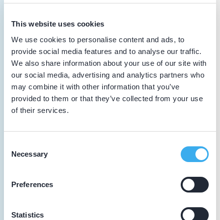
Meer informatie tandarts
This website uses cookies
van Zwol, L.G.J.
We use cookies to personalise content and ads, to
provide social media features and to analyse our traffic.
Meer informatie tandarts
We also share information about your use of our site with
our social media, advertising and analytics partners who
Nieman, S.
may combine it with other information that you’ve
provided to them or that they’ve collected from your use
Meer informatie tandarts
of their services.
Liem, R.S.G.
Consent
Meer informatie tandarts
Necessary
Selection
Rijsdijk, T.N.
Preferences
angstbegeleiding
Meer informatie tandarts
Statistics