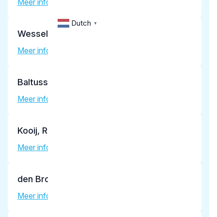
Meer informatie tandarts
Dutch
▼
Wessels, C.
Meer informatie tandarts
Baltussen, M.P.W.
Meer informatie tandarts
Kooij, R.S.
Meer informatie tandarts
den Brok, K.F.
Meer informatie tandarts