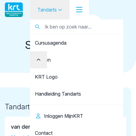
Tandarts
Terug naar overzicht
Tandarts
Tandartsenpraktijk
Staas & Bergmans
Cursusagenda
Student
's-Hertogenbosch
Opleider
Punten
Patiënt
KRT Logo
Facilitator
Handleiding Tandarts
Over KRT
Tandartsen
Inloggen MijnKRT
van den Boom, J.J.
Contact