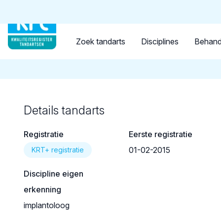
Tandarts
Student
Opleider
Terug naar overzicht
Zoek tandarts
Disciplines
Behand
Details tandarts
Registratie
Eerste registratie
01-02-2015
KRT+ registratie
Discipline eigen
erkenning
implantoloog